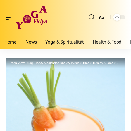
Aa
Größenänderun
Home
News
Yoga & Spiritualität
Health & Food
Yoga Vidya Blog - Yoga, Meditation und Ayurveda
>
Blog
>
Health & Food
>
Ayurveda