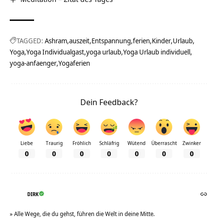
TAGGED:
Ashram
auszeit
Entspannung
ferien
Kinder
Urlaub
Yoga
Yoga Individualgast
yoga urlaub
Yoga Urlaub individuell
yoga-anfaenger
Yogaferien
Dein Feedback?
Liebe
Traurig
Fröhlich
Schläfrig
Wütend
Überrascht
Zwinker
0
0
0
0
0
0
0
DIRK
» Alle Wege, die du gehst, führen die Welt in deine Mitte.