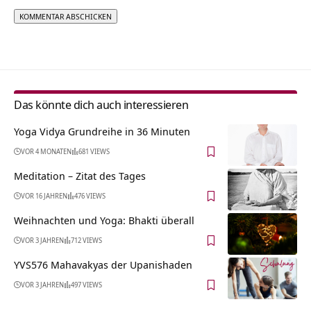
Alternative:
Das könnte dich auch interessieren
Yoga Vidya Grundreihe in 36 Minuten
VOR 4 MONATEN
681 VIEWS
Meditation – Zitat des Tages
VOR 16 JAHREN
476 VIEWS
Weihnachten und Yoga: Bhakti überall
VOR 3 JAHREN
712 VIEWS
YVS576 Mahavakyas der Upanishaden
VOR 3 JAHREN
497 VIEWS