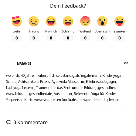
Dein Feedback?
Liebe
Traurig
Fröhlich
Schläfrig
Wütend
Überrascht
Zwinker
0
0
0
0
0
0
0
MATANGI
weiblich, 40 Jahre, freiberuflich selbständig als Yogalehrerin, Kinderyoga
Schule, Achtsamkeits Praxis, Ayurveda Masseurin, Erlebnispädagogin,
Lachyoga Leiterin, Trainerin für das Zentrum für Bildungsgesundheit
www.bildungsgesundheit.de, Ausbilderin, Referentin Yoga für Kinder,
Yogareisen Korfu www.yogareisen-korfu.de... bewusst-lebendig-lernen
3 Kommentare