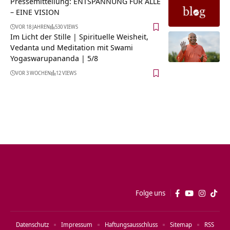
Pressemitteilung: ENTSPANNUNG FÜR ALLE
– EINE VISION
VOR 18 JAHREN
530 VIEWS
Im Licht der Stille | Spirituelle Weisheit,
Vedanta und Meditation mit Swami
Yogaswarupananda | 5/8
VOR 3 WOCHEN
12 VIEWS
Folge uns
Datenschutz
Impressum
Haftungsausschluss
Sitemap
RSS