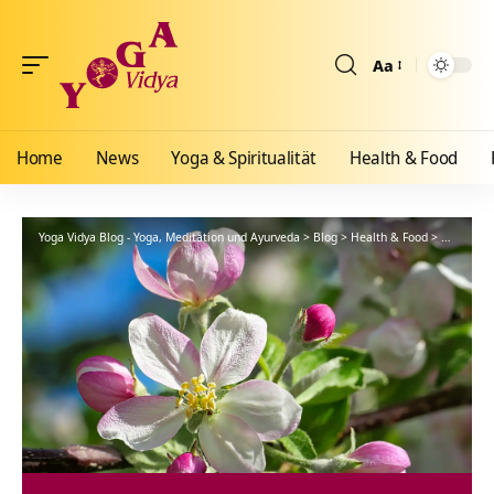
Aa
Größenänderun
Home
News
Yoga & Spiritualität
Health & Food
Yoga Vidya Blog - Yoga, Meditation und Ayurveda
>
Blog
>
Health & Food
>
Ayurveda