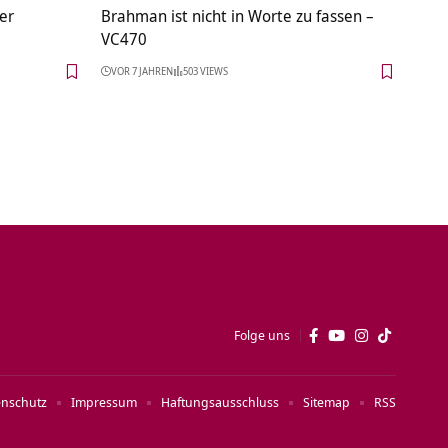
er
Brahman ist nicht in Worte zu fassen –
VC470
VOR 7 JAHREN
503 VIEWS
Folge uns
enschutz
Impressum
Haftungsausschluss
Sitemap
RSS