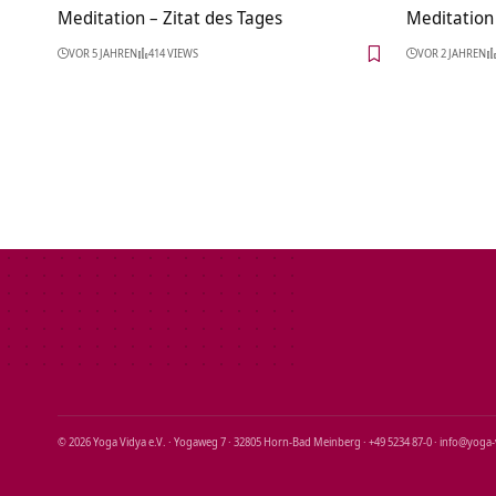
Meditation – Zitat des Tages
Meditation 
VOR 5 JAHREN
414 VIEWS
VOR 2 JAHREN
© 2026 Yoga Vidya e.V. · Yogaweg 7 · 32805 Horn‑Bad Meinberg · +49 5234 87‑0 · info@yoga