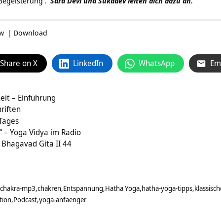
Begeisterung
.
Sara Devi und Sukadev leiten dich dazu an.
ow
|
Download
Share on X
LinkedIn
WhatsApp
Em
eit – Einführung
hriften
 Tages
“ – Yoga Vidya im Radio
 Bhagavad Gita II 44
chakra-mp3
chakren
Entspannung
Hatha Yoga
hatha-yoga-tipps
klassisc
tion
Podcast
yoga-anfaenger