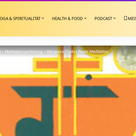
OGA & SPIRITUALITÄT
HEALTH & FOOD
PODCAST
MEI
t
>
Meditationsanleitung
>
Manipura Chakra Feuer-Meditation