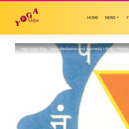
HOME
NEWS
Y
Yoga Vidya Blog - Yoga, Meditation und Ayurveda
>
Blog
>
Podcas