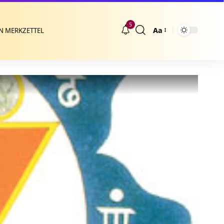
5
Aa
N MERKZETTEL
Größenänderung