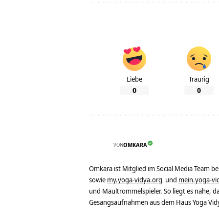
Liebe
Traurig
0
0
VON
OMKARA
Omkara ist Mitglied im Social Media Team b
sowie
my.yoga-vidya.org
und
mein.yoga-vi
und Maultrommelspieler. So liegt es nahe, 
Gesangsaufnahmen aus dem Haus Yoga Vidya