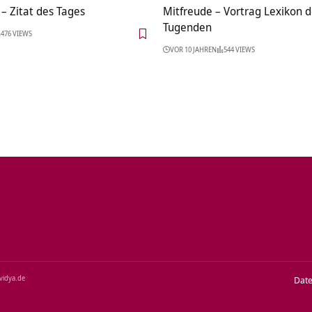
– Zitat des Tages
Mitfreude – Vortrag Lexikon d
Tugenden
476 VIEWS
VOR 10 JAHREN
544 VIEWS
‑vidya.de
Dat