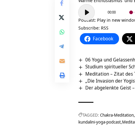
Wärme
Enthusiasmus
und
Audio-
00:00
Player
Podcast:
Play in new wind
Subscribe:
RSS
Facebook
06 Yoga und Gelassenh
Studium spiritueller Sc
Meditation – Zitat des
„Die Invasion der Yogis
Der abgelenkte Geist –
TAGGED:
Chakra-Meditation
kundalini-yoga-podcast
Medita