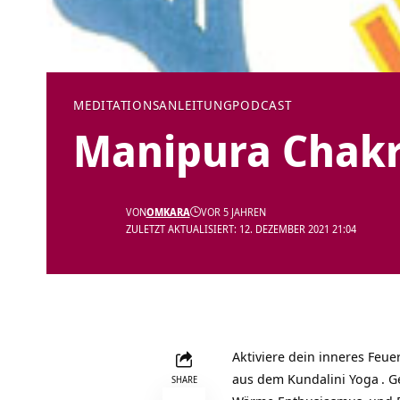
MEDITATIONSANLEITUNG
PODCAST
Manipura Chakr
VON
OMKARA
VOR 5 JAHREN
ZULETZT AKTUALISIERT: 12. DEZEMBER 2021 21:04
Aktiviere dein inneres Feu
aus dem
Kundalini Yoga
. G
SHARE