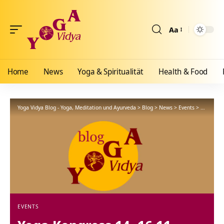
Aa
Größenänderun
Home
News
Yoga & Spiritualität
Health & Food
Yoga Vidya Blog - Yoga, Meditation und Ayurveda
>
Blog
>
News
>
Events
>
Yoga Kong
EVENTS