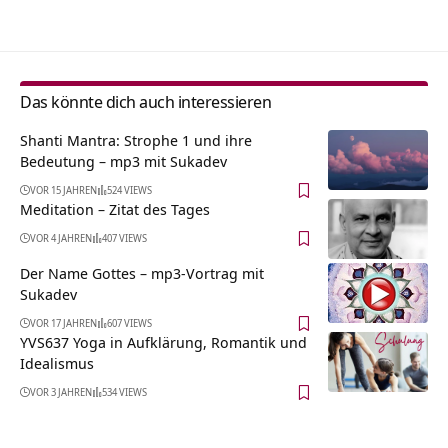
Das könnte dich auch interessieren
Shanti Mantra: Strophe 1 und ihre
Bedeutung – mp3 mit Sukadev
VOR 15 JAHREN
524 VIEWS
Meditation – Zitat des Tages
VOR 4 JAHREN
407 VIEWS
Der Name Gottes – mp3-Vortrag mit
Sukadev
VOR 17 JAHREN
607 VIEWS
YVS637 Yoga in Aufklärung, Romantik und
Idealismus
VOR 3 JAHREN
534 VIEWS