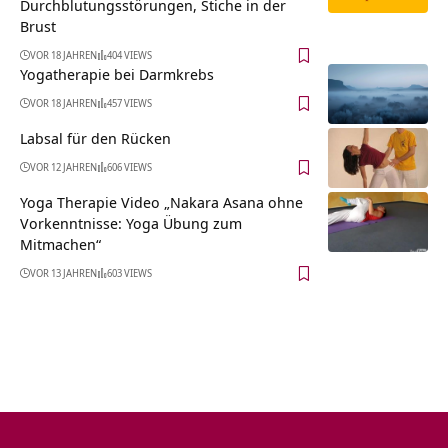
Durchblutungsstörungen, Stiche in der
Brust
VOR 18 JAHREN
404 VIEWS
Yogatherapie bei Darmkrebs
VOR 18 JAHREN
457 VIEWS
Labsal für den Rücken
VOR 12 JAHREN
606 VIEWS
Yoga Therapie Video „Nakara Asana ohne
Vorkenntnisse: Yoga Übung zum
Mitmachen“
VOR 13 JAHREN
603 VIEWS