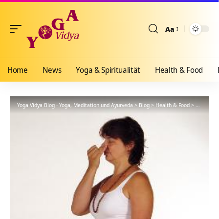
Aa
Größenänderun
Home
News
Yoga & Spiritualität
Health & Food
Yoga Vidya Blog - Yoga, Meditation und Ayurveda
>
Blog
>
Health & Food
>
Yogathera