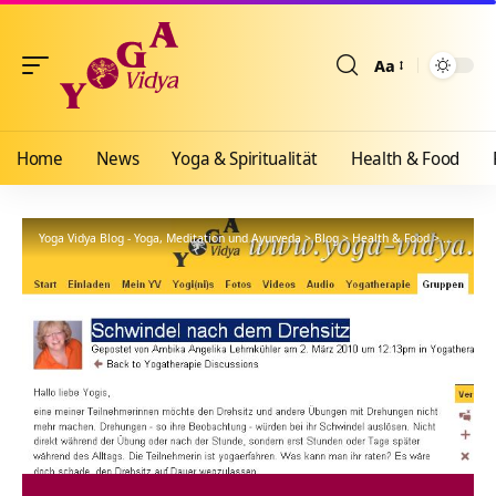
Aa
Größenänderun
Home
News
Yoga & Spiritualität
Health & Food
Yoga Vidya Blog - Yoga, Meditation und Ayurveda
>
Blog
>
Health & Food
>
Yogathera