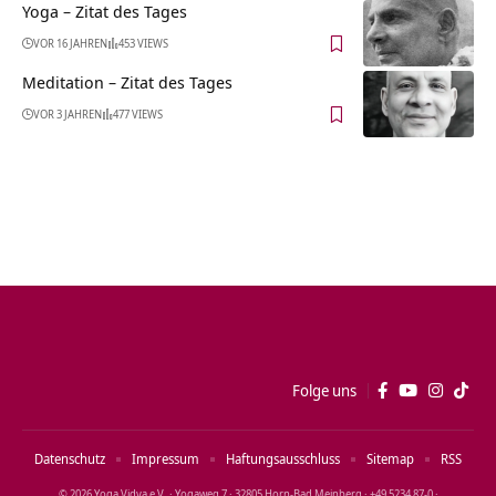
Yoga – Zitat des Tages
VOR 16 JAHREN
453 VIEWS
Meditation – Zitat des Tages
VOR 3 JAHREN
477 VIEWS
Folge uns
Datenschutz
Impressum
Haftungsausschluss
Sitemap
RSS
© 2026 Yoga Vidya e.V. · Yogaweg 7 · 32805 Horn‑Bad Meinberg · +49 5234 87‑0 ·