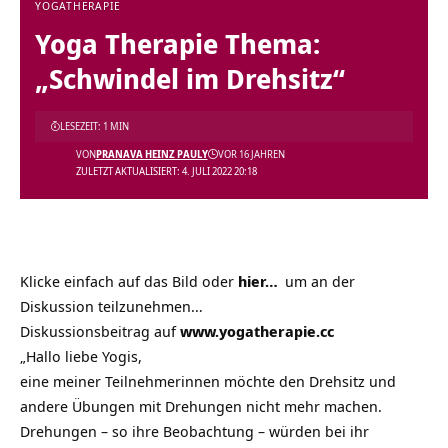
YOGATHERAPIE
Yoga Therapie Thema:
„Schwindel im Drehsitz“
LESEZEIT: 1 MIN
VON
PRANAVA HEINZ PAULY
VOR 16 JAHREN
ZULETZT AKTUALISIERT: 4. JULI 2022 20:18
Klicke einfach auf das Bild oder
hier…
um an der
Diskussion teilzunehmen…
Diskussionsbeitrag auf
www.yogatherapie.cc
„Hallo liebe Yogis,
eine meiner Teilnehmerinnen möchte den Drehsitz und
andere Übungen mit Drehungen nicht mehr machen.
Drehungen – so ihre Beobachtung – würden bei ihr