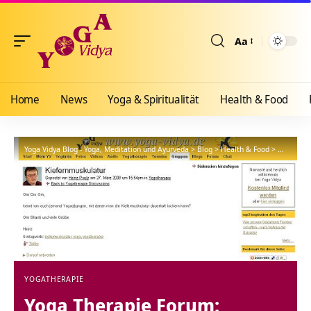
Aa
Größenänderun
Home
News
Yoga & Spiritualität
Health & Food
Yoga Vidya Blog - Yoga, Meditation und Ayurveda
>
Blog
>
Health & Food
>
Yogathera
YOGATHERAPIE
Yoga Therapie Forum: