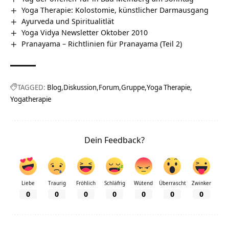
Yoga Therapie: Kolostomie, künstlicher Darmausgang
Ayurveda und Spiritualitlät
Yoga Vidya Newsletter Oktober 2010
Pranayama – Richtlinien für Pranayama (Teil 2)
TAGGED:
Blog
Diskussion
Forum
Gruppe
Yoga Therapie
Yogatherapie
Dein Feedback?
Liebe
Traurig
Fröhlich
Schläfrig
Wütend
Überrascht
Zwinker
0
0
0
0
0
0
0