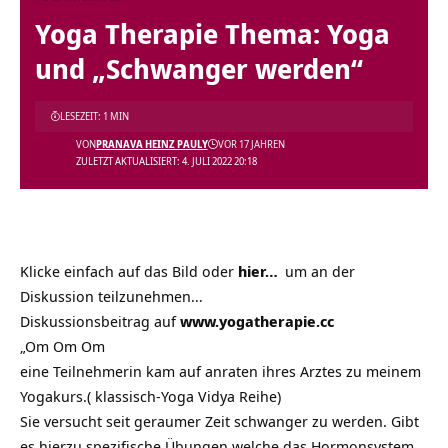
Yoga Therapie Thema: Yoga
und „Schwanger werden“
LESEZEIT: 1 MIN
VON
PRANAVA HEINZ PAULY
VOR 17 JAHREN
ZULETZT AKTUALISIERT: 4. JULI 2022 20:18
Klicke einfach auf das Bild oder
hier…
um an der
Diskussion teilzunehmen…
Diskussionsbeitrag auf
www.yogatherapie.cc
„Om Om Om
eine Teilnehmerin kam auf anraten ihres Arztes zu meinem
Yogakurs.( klassisch-Yoga Vidya Reihe)
Sie versucht seit geraumer Zeit schwanger zu werden. Gibt
es hierzu spezifische Übungen welche das Hormonsystem