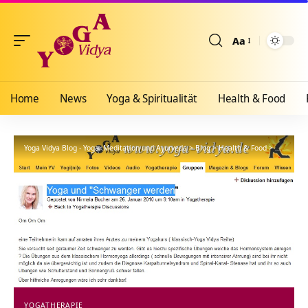
Aa
Größenänderun
Home
News
Yoga & Spiritualität
Health & Food
Yoga Vidya Blog - Yoga, Meditation und Ayurveda
>
Blog
>
Health & Food
>
Yogathera
YOGATHERAPIE