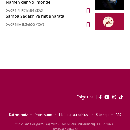
Namen der Vollmonde
VOR 7 JAHREN
894 VIEWS
Samba Sadashiva mit Bharata
VOR 18 JAHREN
506 VIEWS
Folge uns
Datenschutz
Impressum
Haftungsausschluss
Sitemap
RSS
© 2026 Yoga Vidya e.V. · Yogaweg 7 · 32805 Horn‑Bad Meinberg · +49 5234 87‑0 ·
info@yoga‑vidya.de