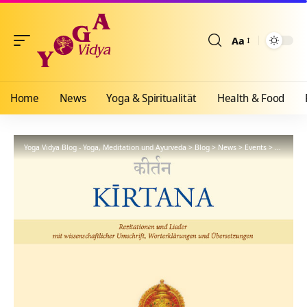
Aa
Größenänderun
Home
News
Yoga & Spiritualität
Health & Food
Yoga Vidya Blog - Yoga, Meditation und Ayurveda
>
Blog
>
News
>
Events
>
Yoga Vidy