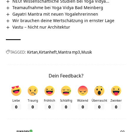
NEU! Wissenschaftliche Studien bei Yoga Vidya…
Teamaufnahme bei Yoga Vidya Bad Meinberg
Gayatri Mantra mit neuen Yogalehrerinnen
Wir brauchen deine Wertschätzung in ernster Lage
Vastu – Nicht nur Architektur
TAGGED:
Kirtan
Kirtanheft
Mantra mp3
Musik
Dein Feedback?
Liebe
Traurig
Fröhlich
Schläfrig
Wütend
Überrascht
Zwinker
0
0
0
0
0
0
0
SUKADEV