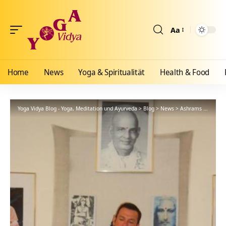
Aa
Größenänderun
Home
News
Yoga & Spiritualität
Health & Food
Yoga Vidya Blog - Yoga, Meditation und Ayurveda
>
Blog
>
News
>
Ashrams
>
Nordse