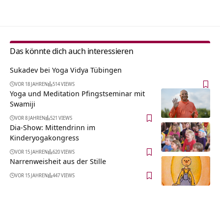
Alternative:
Das könnte dich auch interessieren
Sukadev bei Yoga Vidya Tübingen
VOR 18 JAHREN
514 VIEWS
Yoga und Meditation Pfingstseminar mit
Swamiji
VOR 8 JAHREN
521 VIEWS
Dia-Show: Mittendrinn im
Kinderyogakongress
VOR 15 JAHREN
620 VIEWS
Narrenweisheit aus der Stille
VOR 15 JAHREN
447 VIEWS