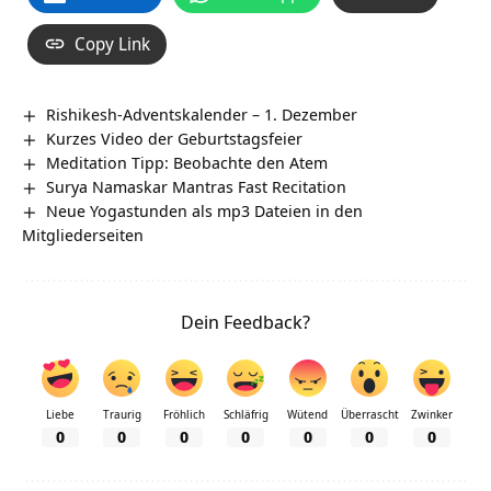
Copy Link
Rishikesh-Adventskalender – 1. Dezember
Kurzes Video der Geburtstagsfeier
Meditation Tipp: Beobachte den Atem
Surya Namaskar Mantras Fast Recitation
Neue Yogastunden als mp3 Dateien in den
Mitgliederseiten
Dein Feedback?
Liebe
Traurig
Fröhlich
Schläfrig
Wütend
Überrascht
Zwinker
0
0
0
0
0
0
0