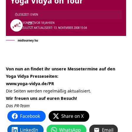
Yoga Vidya on Tour
LESEZEIT: 0 MIN
VON
PR
VOR 18 JAHREN
ZULETZT AKTUALISIERT: 13. NOVEMBER 2008 15:04
midlourney hu
Von nun an findet ihr unsere Messetermine auf den
Yoga Vidya Presseseiten:
www.yoga-vidya.de/PR
Die Seiten werden regelmäßig aktualisiert.
Wir freuen uns auf euren Besuch!
Das PR-Team
Facebook
Share on X
LinkedIn
WhatsApp
Email