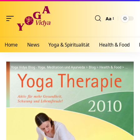
Aa
Größenänderun
Home
News
Yoga & Spiritualität
Health & Food
Yoga Vidya Blog - Yoga, Meditation und Ayurveda
>
Blog
>
Health & Food
>
Yogathera