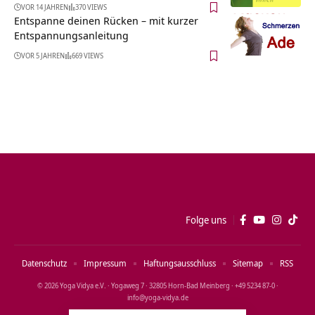
VOR 14 JAHREN
370 VIEWS
Entspanne deinen Rücken – mit kurzer
Entspannungsanleitung
VOR 5 JAHREN
669 VIEWS
Folge uns
Datenschutz
Impressum
Haftungsausschluss
Sitemap
RSS
© 2026 Yoga Vidya e.V. · Yogaweg 7 · 32805 Horn‑Bad Meinberg · +49 5234 87‑0 ·
info@yoga‑vidya.de