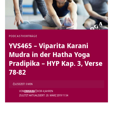
PODCAST
VORTRÄGE
YVS465 – Viparita Karani
Mudra in der Hatha Yoga
Pradipika – HYP Kap. 3, Verse
78-82
LESEZEIT: 0 MIN
VON
OMKARA
VOR 4 JAHREN
ZULETZT AKTUALISIERT: 20. MÄRZ 2019 11:54