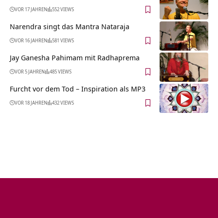
VOR 17 JAHREN
552 VIEWS
Narendra singt das Mantra Nataraja
VOR 16 JAHREN
581 VIEWS
Jay Ganesha Pahimam mit Radhaprema
VOR 5 JAHREN
485 VIEWS
Furcht vor dem Tod – Inspiration als MP3
VOR 18 JAHREN
432 VIEWS