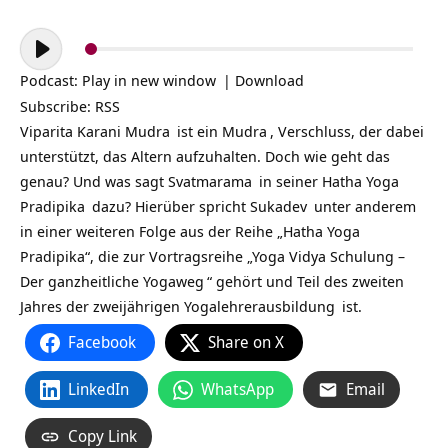
Audio-
Player
Podcast:
Play in new window
|
Download
Subscribe:
RSS
Viparita Karani Mudra
ist ein
Mudra
, Verschluss, der dabei
unterstützt, das Altern aufzuhalten. Doch wie geht das
genau? Und was sagt
Svatmarama
in seiner
Hatha Yoga
Pradipika
dazu? Hierüber spricht
Sukadev
unter anderem
in einer weiteren Folge aus der Reihe „Hatha Yoga
Pradipika“, die zur Vortragsreihe „
Yoga Vidya Schulung –
Der ganzheitliche Yogaweg
“ gehört und Teil des zweiten
Jahres der zweijährigen
Yogalehrerausbildung
ist.
Facebook
Share on X
LinkedIn
WhatsApp
Email
Copy Link