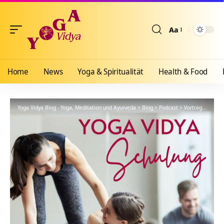
Aa
Größenänderun
Home
News
Yoga & Spiritualität
Health & Food
Yoga Vidya Blog - Yoga, Meditation und Ayurveda
>
Blog
>
Podcast
>
Vorträge
>
YVS46