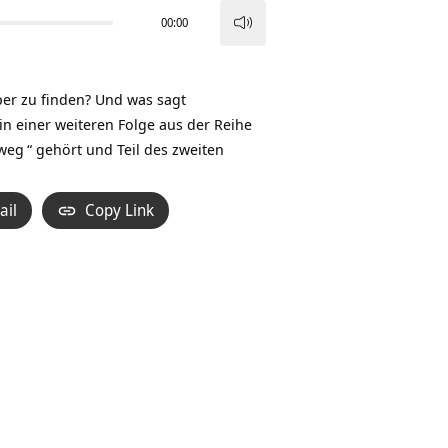
00:00
Pfeiltasten
Hoch/Runter
benutzen,
per zu finden? Und was sagt
um
n einer weiteren Folge aus der Reihe
die
aweg
“ gehört und Teil des zweiten
Lautstärke
zu
ail
Copy Link
regeln.