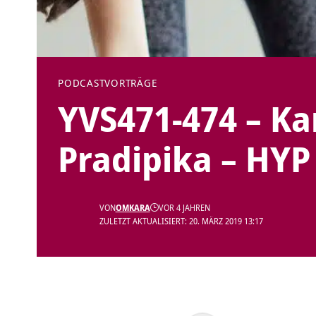
PODCAST
VORTRÄGE
YVS471-474 – Ka
Pradipika – HYP 
VON
OMKARA
VOR 4 JAHREN
ZULETZT AKTUALISIERT: 20. MÄRZ 2019 13:17