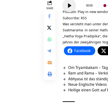
Audio-
00:00
Player
SHARE
Podcast:
Play in new wind
Subscribe:
RSS
Was versteht man unter dem
Svatmarama
in seiner
Hath
„Hatha Yoga Pradipika“, die
Jahres der zweijährigen
Yog
Facebook
Om Tryambakam – Tägli
Ram und Rama – Verkör
Abhyasa ist das ständ
Neue Englische Videos
Heilige einen Gott auf