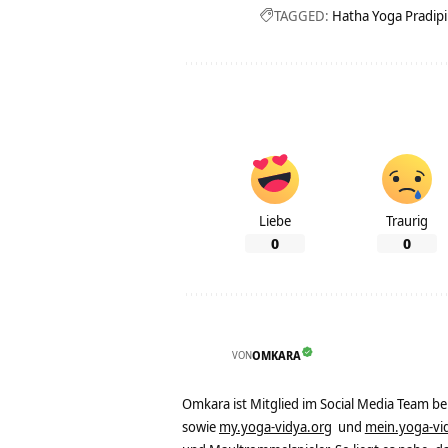
TAGGED:
Hatha Yoga Pradip
Liebe
Traurig
0
0
VON
OMKARA
Omkara ist Mitglied im Social Media Team b
sowie
my.yoga-vidya.org
und
mein.yoga-vi