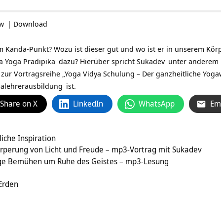
ow
|
Download
 Kanda-Punkt? Wozu ist dieser gut und wo ist er in unserem Kör
a Yoga Pradipika
dazu? Hierüber spricht
Sukadev
unter anderem i
 zur Vortragsreihe „
Yoga Vidya Schulung – Der ganzheitliche Yog
alehrerausbildung
ist.
Share on X
LinkedIn
WhatsApp
Em
che Inspiration
perung von Licht und Freude – mp3-Vortrag mit Sukadev
ige Bemühen um Ruhe des Geistes – mp3-Lesung
 Erden