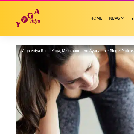
HOME
NEWS
Y
Yoga Vidya Blog - Yoga, Meditation und Ayurveda
>
Blog
>
Podcas