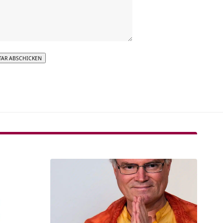
tive: