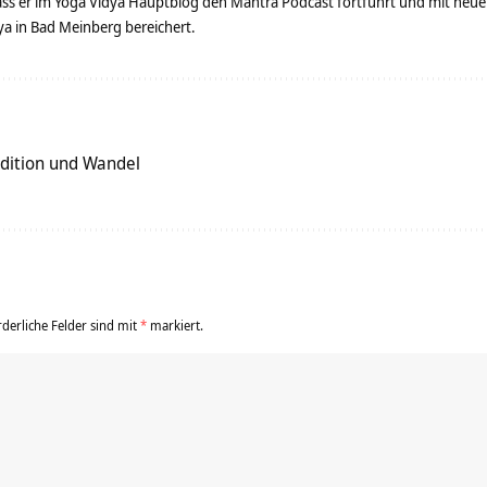
dass er im Yoga Vidya Hauptblog den Mantra Podcast fortführt und mit neue
 in Bad Meinberg bereichert.
dition und Wandel
rderliche Felder sind mit
*
markiert.