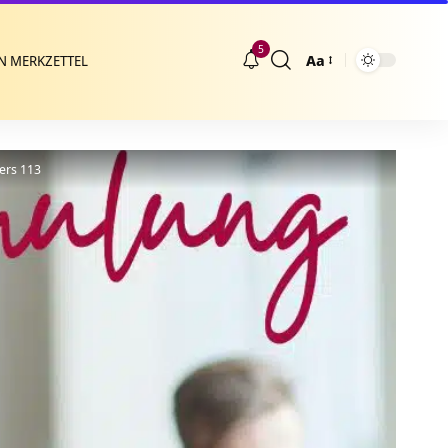
5
Aa
N MERKZETTEL
Größenänderung
ers 113