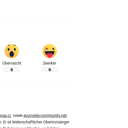
Überrascht
Zwinker
0
0
yoga.cc
sowie
ayurveda-community.net
. Er ist leidenschaftlicher Obertonsänger