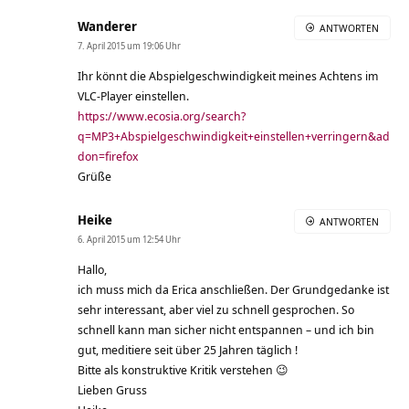
Wanderer
ANTWORTEN
7. April 2015 um 19:06 Uhr
Ihr könnt die Abspielgeschwindigkeit meines Achtens im
VLC-Player einstellen.
https://www.ecosia.org/search?
q=MP3+Abspielgeschwindigkeit+einstellen+verringern&ad
don=firefox
Grüße
Heike
ANTWORTEN
6. April 2015 um 12:54 Uhr
Hallo,
ich muss mich da Erica anschließen. Der Grundgedanke ist
sehr interessant, aber viel zu schnell gesprochen. So
schnell kann man sicher nicht entspannen – und ich bin
gut, meditiere seit über 25 Jahren täglich !
Bitte als konstruktive Kritik verstehen 😉
Lieben Gruss