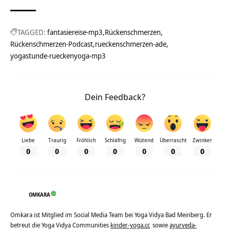
TAGGED:
fantasiereise-mp3
Rückenschmerzen
Rückenschmerzen-Podcast
rueckenschmerzen-ade
yogastunde-rueckenyoga-mp3
Dein Feedback?
Liebe
Traurig
Fröhlich
Schläfrig
Wütend
Überrascht
Zwinker
0
0
0
0
0
0
0
OMKARA
Omkara ist Mitglied im Social Media Team bei Yoga Vidya Bad Meinberg. Er
betreut die Yoga Vidya Communities
kinder-yoga.cc
sowie
ayurveda-