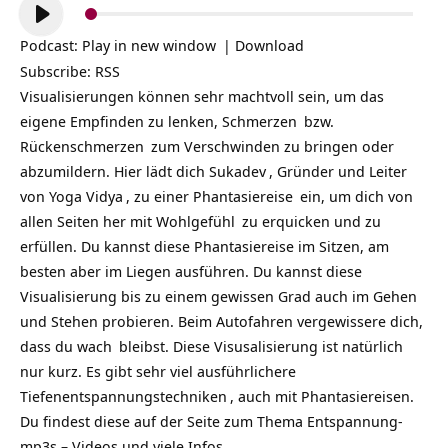
Audio-
Player
Podcast:
Play in new window
|
Download
Subscribe:
RSS
Visualisierungen können sehr machtvoll sein, um das
eigene Empfinden zu lenken,
Schmerzen
bzw.
Rückenschmerzen
zum Verschwinden zu bringen oder
abzumildern. Hier lädt dich
Sukadev
, Gründer und Leiter
von
Yoga Vidya
, zu einer
Phantasiereise
ein, um dich von
allen Seiten her mit
Wohlgefühl
zu erquicken und zu
erfüllen. Du kannst diese Phantasiereise im Sitzen, am
besten aber im Liegen ausführen. Du kannst diese
Visualisierung bis zu einem gewissen Grad auch im Gehen
und Stehen probieren. Beim Autofahren vergewissere dich,
dass du
wach
bleibst. Diese Visusalisierung ist natürlich
nur kurz. Es gibt sehr viel ausführlichere
Tiefenentspannungstechniken
, auch mit Phantasiereisen.
Du findest diese auf der Seite zum Thema
Entspannung-
mp3s – Videos und viele Infos
.