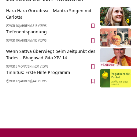
Hara Hara Gurudeva – Mantra Singen mit
Carlotta
VOR 16 JAHREN
513 VIEWS
Tiefenentspannung
VOR 10 JAHREN
485 VIEWS
Wenn Sattva überwiegt beim Zeitpunkt des
Todes – Bhagavad Gita XIV 14
VOR 5 MONATEN
634 VIEWS
Tinnitus: Erste Hilfe Programm
VOR 12 JAHREN
448 VIEWS