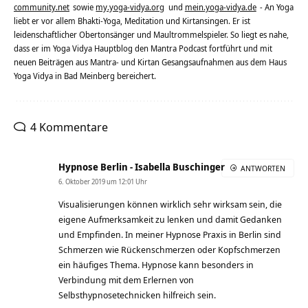
community.net
sowie
my.yoga-vidya.org
und
mein.yoga-vidya.de
- An Yoga
liebt er vor allem Bhakti-Yoga, Meditation und Kirtansingen. Er ist
leidenschaftlicher Obertonsänger und Maultrommelspieler. So liegt es nahe,
dass er im Yoga Vidya Hauptblog den Mantra Podcast fortführt und mit
neuen Beiträgen aus Mantra- und Kirtan Gesangsaufnahmen aus dem Haus
Yoga Vidya in Bad Meinberg bereichert.
4 Kommentare
Hypnose Berlin - Isabella Buschinger
ANTWORTEN
6. Oktober 2019 um 12:01 Uhr
Visualisierungen können wirklich sehr wirksam sein, die
eigene Aufmerksamkeit zu lenken und damit Gedanken
und Empfinden. In meiner Hypnose Praxis in Berlin sind
Schmerzen wie Rückenschmerzen oder Kopfschmerzen
ein häufiges Thema. Hypnose kann besonders in
Verbindung mit dem Erlernen von
Selbsthypnosetechnicken hilfreich sein.