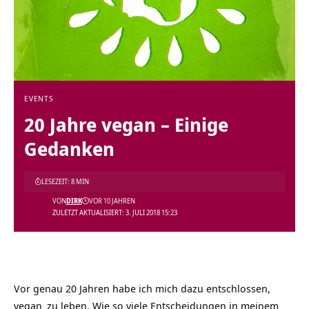
EVENTS
20 Jahre vegan – Einige
Gedanken
LESEZEIT: 8 MIN
VON
DIRK
VOR 10 JAHREN
ZULETZT AKTUALISIERT: 3. JULI 2018 15:23
Vor genau 20 Jahren habe ich mich dazu entschlossen,
vegan
zu leben. Wie so viele Entscheidungen in meinem