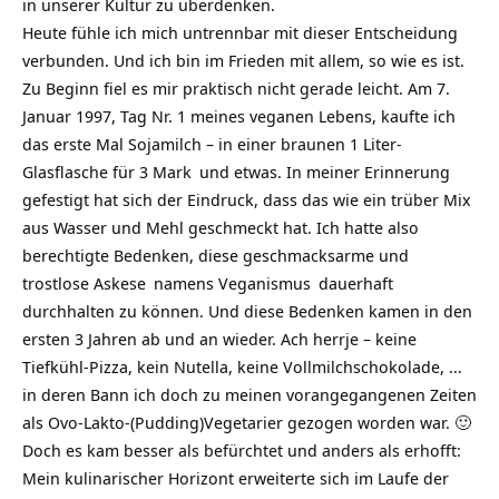
in unserer Kultur zu überdenken.
Heute fühle ich mich untrennbar mit dieser Entscheidung
verbunden. Und ich bin im Frieden mit allem, so wie es ist.
Zu Beginn fiel es mir praktisch nicht gerade leicht. Am 7.
Januar 1997, Tag Nr. 1 meines veganen Lebens, kaufte ich
das erste Mal Sojamilch – in einer braunen 1 Liter-
Glasflasche für 3
Mark
und etwas. In meiner Erinnerung
gefestigt hat sich der Eindruck, dass das wie ein trüber Mix
aus Wasser und Mehl geschmeckt hat. Ich hatte also
berechtigte Bedenken, diese geschmacksarme und
trostlose
Askese
namens
Veganismus
dauerhaft
durchhalten zu können. Und diese Bedenken kamen in den
ersten 3 Jahren ab und an wieder. Ach herrje – keine
Tiefkühl-Pizza, kein Nutella, keine Vollmilchschokolade, …
in deren Bann ich doch zu meinen vorangegangenen Zeiten
als Ovo-Lakto-(Pudding)Vegetarier gezogen worden war. 🙂
Doch es kam besser als befürchtet und anders als erhofft:
Mein kulinarischer Horizont erweiterte sich im Laufe der