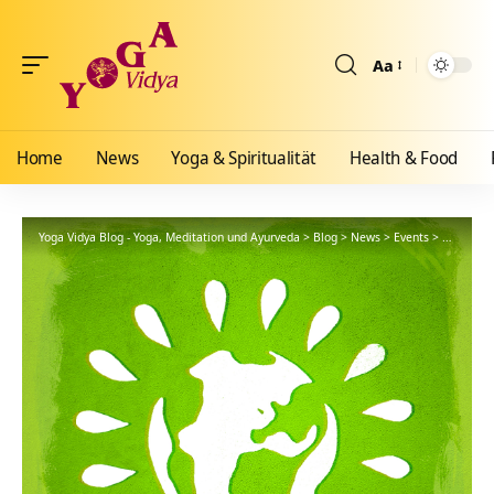
Aa
Größenänderun
Home
News
Yoga & Spiritualität
Health & Food
Yoga Vidya Blog - Yoga, Meditation und Ayurveda
>
Blog
>
News
>
Events
>
20 Jahre 