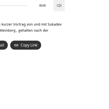
00:00
Pfeiltasten
Hoch/Runter
benutzen,
in kurzer Vortrag von und mit Sukadev
um
 Meinberg
, gehalten nach der
die
Lautstärke
ail
Copy Link
zu
regeln.