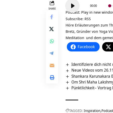
Audio-
00:00
Player
SHARE
Podcast:
Play in new wind
Subscribe:
RSS
Höre Erläuterungen zum Them
Bretz, Gründer von
Yoga Vi
Meditation
und dem gemein
Facebook
Identifiziere dich nic
Neue Videos vom 26.11
Shankara Karunakara 
Om Shri Maha Lakshmy
Pünktlichkeit– Vortrag
TAGGED:
Inspiration
Podcas