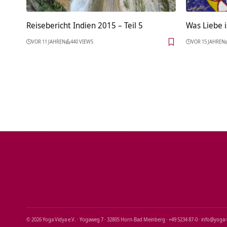
Reisebericht Indien 2015 – Teil 5
Was Liebe i
VOR 11 JAHREN
440 VIEWS
VOR 15 JAHREN
© 2026 Yoga Vidya e.V. · Yogaweg 7 · 32805 Horn‑Bad Meinberg · +49 5234 87‑0 · info@yoga