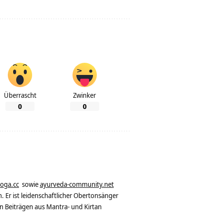
Überrascht
Zwinker
0
0
yoga.cc
sowie
ayurveda-community.net
. Er ist leidenschaftlicher Obertonsänger
n Beiträgen aus Mantra- und Kirtan