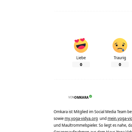
Liebe
Traurig
0
0
VON
OMKARA
Omkara ist Mitglied im Social Media Team b
sowie
my.yoga-vidya.org
und
mein.yoga-vi
und Maultrommelspieler. So liegt es nahe, 
Gesangsaufnahmen aus dem Haus Yoga Vidya