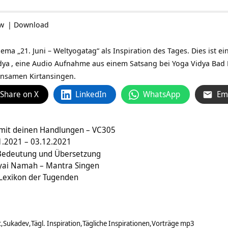
ow
|
Download
a „21. Juni – Weltyogatag“ als Inspiration des Tages. Dies ist e
dya
, eine Audio Aufnahme aus einem Satsang bei
Yoga Vidya Bad
samen Kirtansingen.
Share on X
LinkedIn
WhatsApp
Em
ht mit deinen Handlungen – VC305
.2021 – 03.12.2021
Bedeutung und Übersetzung
ai Namah – Mantra Singen
 Lexikon der Tugenden
t
Sukadev
Tägl. Inspiration
Tägliche Inspirationen
Vorträge mp3