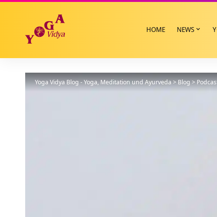
HOME
NEWS
Y
Yoga Vidya Blog - Yoga, Meditation und Ayurveda
>
Blog
>
Podcas