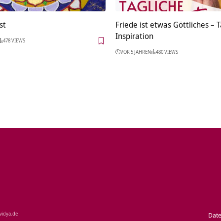
st
Friede ist etwas Göttliches – 
Inspiration
478 VIEWS
VOR 5 JAHREN
480 VIEWS
‑vidya.de
Dat