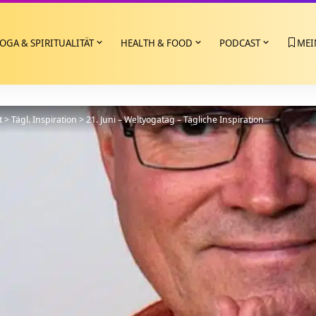
OGA & SPIRITUALITÄT
HEALTH & FOOD
PODCAST
MEI
t
>
Tägl. Inspiration
>
21. Juni – Weltyogatag – Tägliche Inspiration