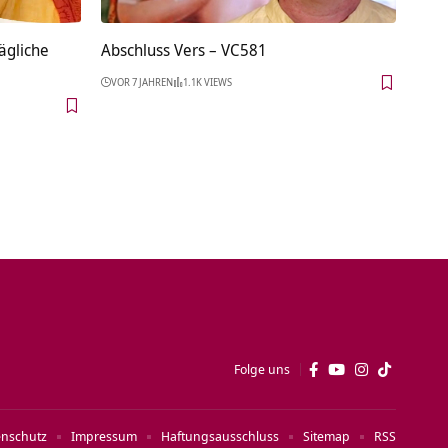
Tägliche
Abschluss Vers – VC581
VOR 7 JAHREN
1.1K VIEWS
Folge uns
enschutz
Impressum
Haftungsausschluss
Sitemap
RSS