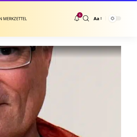
6
Aa
N MERKZETTEL
Größenänderung