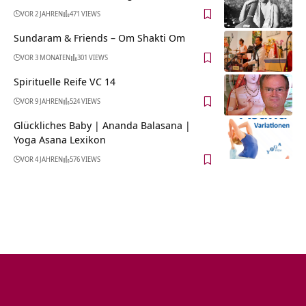
VOR 2 JAHREN
471 VIEWS
Sundaram & Friends – Om Shakti Om
VOR 3 MONATEN
301 VIEWS
Spirituelle Reife VC 14
VOR 9 JAHREN
524 VIEWS
Glückliches Baby | Ananda Balasana |
Yoga Asana Lexikon
VOR 4 JAHREN
576 VIEWS