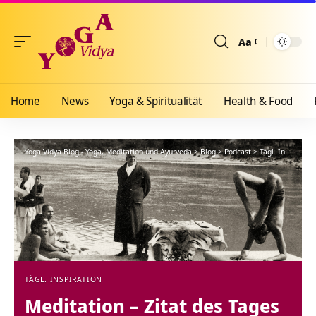
Aa
Größenänderun
Home
News
Yoga & Spiritualität
Health & Food
Yoga Vidya Blog - Yoga, Meditation und Ayurveda
>
Blog
>
Podcast
>
Tägl. Inspiration
TÄGL. INSPIRATION
Meditation – Zitat des Tages