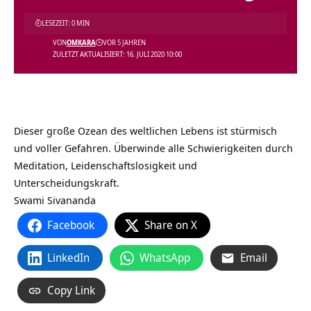
LESEZEIT: 0 MIN
VON
OMKARA
VOR 5 JAHREN
ZULETZT AKTUALISIERT: 16. JULI 2020 10:00
Dieser große Ozean des weltlichen Lebens ist stürmisch
und voller Gefahren. Überwinde alle Schwierigkeiten durch
Meditation, Leidenschaftslosigkeit und
Unterscheidungskraft.
Swami Sivananda
Facebook
Share on X
LinkedIn
WhatsApp
Email
Copy Link