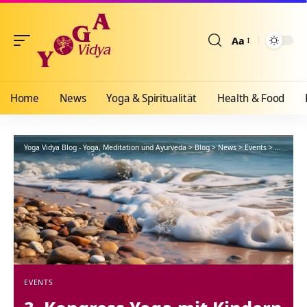
Aa
Größenänderun
Home
News
Yoga & Spiritualität
Health & Food
Yoga Vidya Blog - Yoga, Meditation und Ayurveda
>
Blog
>
News
>
Events
>
3. Kongre
EVENTS