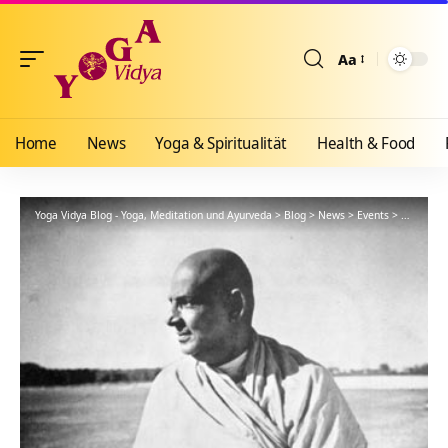
Aa
Größenänderun
Home
News
Yoga & Spiritualität
Health & Food
Yoga Vidya Blog - Yoga, Meditation und Ayurveda
>
Blog
>
News
>
Events
>
Meditatio