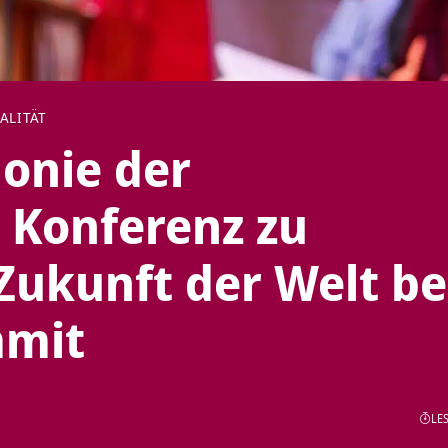
ALITÄT
onie der
 Konferenz zu
Zukunft der Welt b
mmit
LES