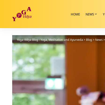
HOME
NEWS
Y
Yoga Vidya Blog - Yoga, Meditation und Ayurveda
>
Blog
>
News