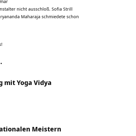
omar
talter nicht ausschloß. Sofia Strill
Suryananda Maharaja schmiedete schon
s!
…
ng mit Yoga Vidya
rnationalen Meistern