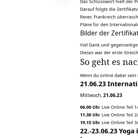
Das Schlusswort hielt der 
Darauf folgte die Zertifika
Rever, Frankreich überras
Pläne für den Internationa
Bilder der Zertifi
Viel Dank und gegenseitiges
Dieses war der erste Streic
So geht es na
Wenn du online dabei sein 
21.06.23 Internat
Mittwoch,
21.06.23
06.00 Uh
r
Live Online Teil
11.30 Uh
r
Live Online Teil
19.15 Uh
r
Live Online Teil
22.-23.06.23 Yoga