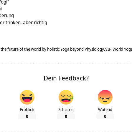
Yogi“
ld
derung
 trinken, aber richtig
the future of the world by holistic Yoga beyond Physiology
VIP
World Yog
Dein Feedback?
Fröhlich
Schläfrig
Wütend
0
0
0