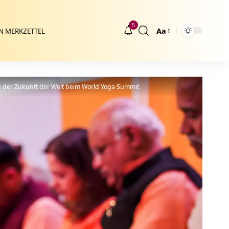
5
Aa
N MERKZETTEL
Größenänderung
g der Zukunft der Welt beim World Yoga Summit