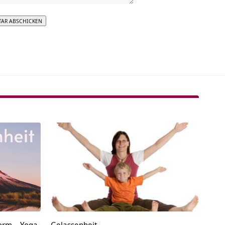
tive:
orm – Yoga
Gelassenheit