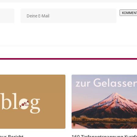
Alterna
our-Bericht…
160 Tiefenentspannung Kurzf