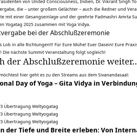
Präsidenten von United Consciousness, Indien, Dr. Vikrant Singh T
tvergabe, die – unter großem Gelächter – auch die Redner und Verans
chte mit einer Gesangseinlage und der geehrte Padmashri Amrta 
len Yogatag 2025 zusammen mit Yoga Vidya.
katvergabe bei der Abschlußzeremonie
 Lob in alle Richtungen!!! Für Eure Mühe! Euer Dasein! Eure Praxi
h! Die nächste Summit Veranstaltung folgt sogleich!
ch der Abschlußzeremonie weiter
möchtest hier geht es zu den Streams aus dem Sivanandasaal:
ional Day of Yoga – Gita Vidya in Verbindu
 1/3 Übertragung Weltyogatag
 2/3 Übertragung Weltyogatag
 3/3 Übertragung Weltyogatag
 in der Tiefe und Breite erleben: Von Inte