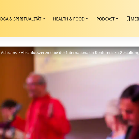
OGA & SPIRITUALITÄT
HEALTH & FOOD
PODCAST
MEI
>
Ashrams
>
Abschlusszeremonie der Internationalen Konferenz zu Gestaltun