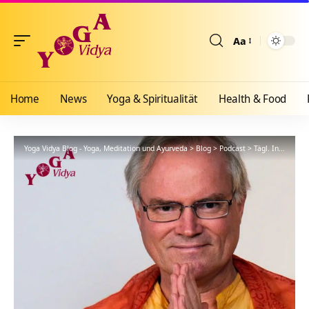
Aa
Größenänderun
Home
News
Yoga & Spiritualität
Health & Food
Yoga Vidya Blog - Yoga, Meditation und Ayurveda
>
Blog
>
Podcast
>
Tägl. Inspiration