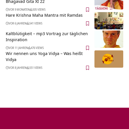
Bhagavad Gita XI 22
VOR 9 MONATEN
505 VIEWS
Hare Krishna Maha Mantra mit Ramdas
VOR 6 JAHREN
541 VIEWS
Kaltblütigkeit – mp3 Vortrag zur täglichen
Inspiration
VOR 11 JAHREN
476 VIEWS
Wir nennen uns Yoga Vidya – Was heißt
Vidya
VOR 8 JAHREN
551 VIEWS