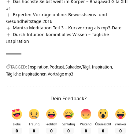
Das höchste Selbst weilt im Körper – Bhagavad Gita XIII
31
Experten-Vorträge online: Bewusstseins- und
Gesundheitstage 2016
Mantra Meditation Teil 3 – Kurzvortrag als mp3-Datei
Durch Intuition kommt alles Wissen – Tägliche
Inspiration
TAGGED:
Inspiration
Podcast
Sukadev
Tägl. Inspiration
Tägliche Inspirationen
Vorträge mp3
Dein Feedback?
Liebe
Traurig
Fröhlich
Schläfrig
Wütend
Überrascht
Zwinker
0
0
0
0
0
0
0