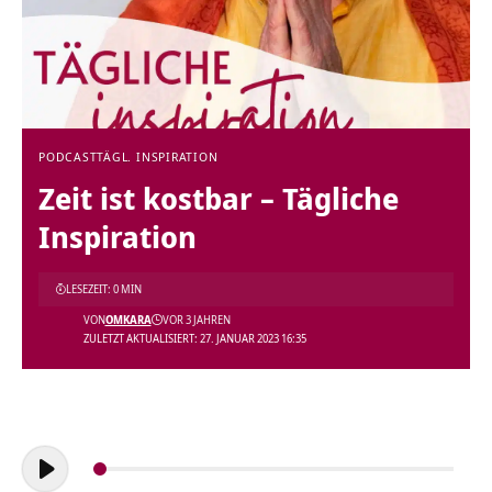
PODCAST
TÄGL. INSPIRATION
Zeit ist kostbar – Tägliche
Inspiration
LESEZEIT: 0 MIN
VON
OMKARA
VOR 3 JAHREN
ZULETZT AKTUALISIERT: 27. JANUAR 2023 16:35
Audio-
Player