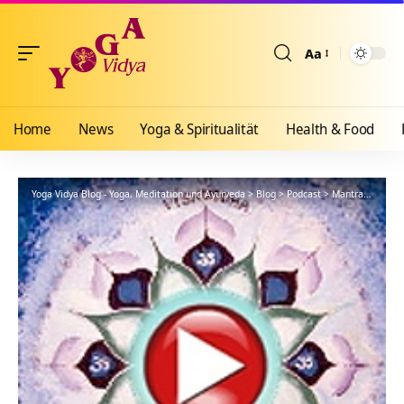
Aa
Größenänderun
Home
News
Yoga & Spiritualität
Health & Food
Yoga Vidya Blog - Yoga, Meditation und Ayurveda
>
Blog
>
Podcast
>
Mantra
>
Achyut