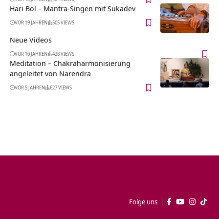
Hari Bol – Mantra-Singen mit Sukadev
VOR 19 JAHREN
505 VIEWS
Neue Videos
VOR 10 JAHREN
428 VIEWS
Meditation – Chakraharmonisierung
angeleitet von Narendra
VOR 5 JAHREN
627 VIEWS
Folge uns