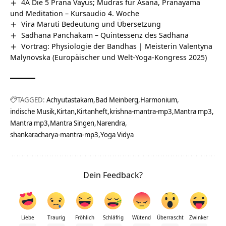
4A Die 5 Prana Vayus; Mudras für Asana, Pranayama
und Meditation – Kursaudio 4. Woche
Vira Maruti Bedeutung und Übersetzung
Sadhana Panchakam – Quintessenz des Sadhana
Vortrag: Physiologie der Bandhas | Meisterin Valentyna
Malynovska (Europäischer und Welt-Yoga-Kongress 2025)
TAGGED:
Achyutastakam
Bad Meinberg
Harmonium
indische Musik
Kirtan
Kirtanheft
krishna-mantra-mp3
Mantra mp3
Mantra mp3
Mantra Singen
Narendra
shankaracharya-mantra-mp3
Yoga Vidya
Dein Feedback?
Liebe
Traurig
Fröhlich
Schläfrig
Wütend
Überrascht
Zwinker