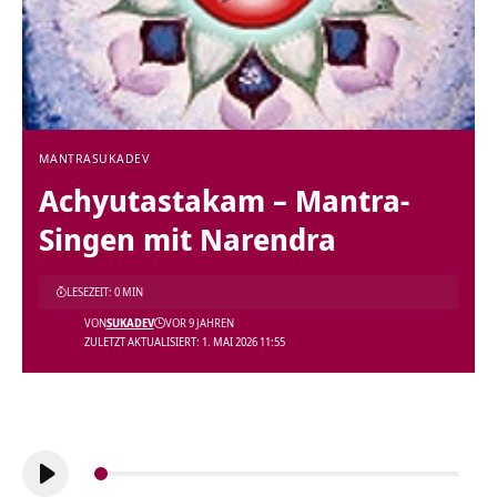
MANTRA
SUKADEV
Achyutastakam – Mantra-
Singen mit Narendra
LESEZEIT: 0 MIN
VON
SUKADEV
VOR 9 JAHREN
ZULETZT AKTUALISIERT: 1. MAI 2026 11:55
Audio-
Player