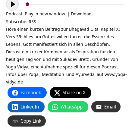
Audio-
Player
Podcast:
Play in new window
|
Download
Subscribe:
RSS
Höre einen kurzen Beitrag zur
Bhagavad Gita
Kapitel XI
Vers 55: Alles um Gottes willen tun ist die Essenz des
Lebens. Gott manifestiert sich in allen Geschöpfen.
Dies ist ein kurzer Kommentar als Inspiration für den
heutigen Tag von und mit
Sukadev Bretz
, Gründer von
Yoga Vidya, eine Aufnahme speziell für diesen Podcast.
Infos über
Yoga
,
Meditation
und
Ayurveda
auf
www.yoga-
vidya.de
Facebook
Share on X
LinkedIn
WhatsApp
Email
Copy Link