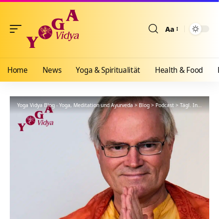
Aa
Größenänderun
Home
News
Yoga & Spiritualität
Health & Food
Yoga Vidya Blog - Yoga, Meditation und Ayurveda
>
Blog
>
Podcast
>
Tägl. Inspiration