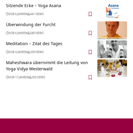
Sitzende Ecke – Yoga Asana
VOR 6 JAHREN
441 VIEWS
Überwindung der Furcht
VOR 6 JAHREN
580 VIEWS
Meditation – Zitat des Tages
VOR 4 JAHREN
339 VIEWS
Maheshwara übernimmt die Leitung von
Yoga Vidya Westerwald
VOR 17 JAHREN
550 VIEWS