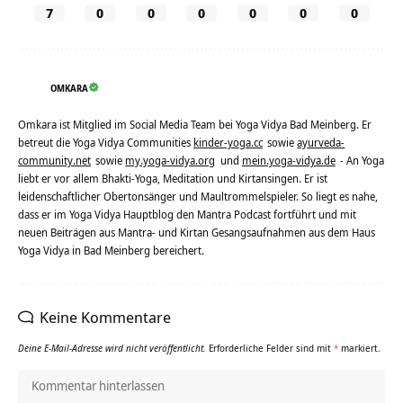
7
0
0
0
0
0
0
OMKARA
Omkara ist Mitglied im Social Media Team bei Yoga Vidya Bad Meinberg. Er
betreut die Yoga Vidya Communities
kinder-yoga.cc
sowie
ayurveda-
community.net
sowie
my.yoga-vidya.org
und
mein.yoga-vidya.de
- An Yoga
liebt er vor allem Bhakti-Yoga, Meditation und Kirtansingen. Er ist
leidenschaftlicher Obertonsänger und Maultrommelspieler. So liegt es nahe,
dass er im Yoga Vidya Hauptblog den Mantra Podcast fortführt und mit
neuen Beiträgen aus Mantra- und Kirtan Gesangsaufnahmen aus dem Haus
Yoga Vidya in Bad Meinberg bereichert.
Keine Kommentare
Deine E-Mail-Adresse wird nicht veröffentlicht.
Erforderliche Felder sind mit
*
markiert.