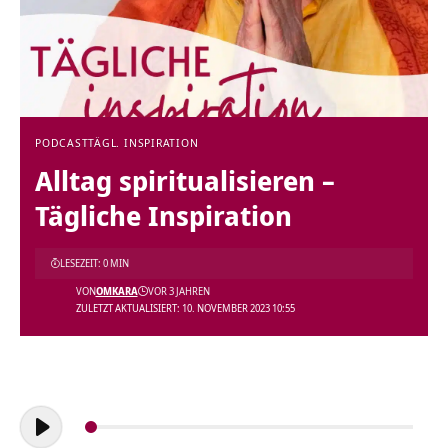
PODCAST
TÄGL. INSPIRATION
Alltag spiritualisieren –
Tägliche Inspiration
LESEZEIT: 0 MIN
VON
OMKARA
VOR 3 JAHREN
ZULETZT AKTUALISIERT: 10. NOVEMBER 2023 10:55
Audio-
Player