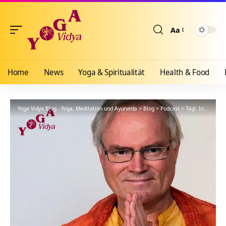
Aa
Größenänderun
Home
News
Yoga & Spiritualität
Health & Food
Yoga Vidya Blog - Yoga, Meditation und Ayurveda
>
Blog
>
Podcast
>
Tägl. Inspiration