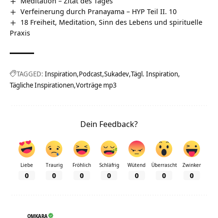
Meditation – Zitat des Tages
Verfeinerung durch Pranayama – HYP Teil II. 10
18 Freiheit, Meditation, Sinn des Lebens und spirituelle
Praxis
TAGGED:
Inspiration
Podcast
Sukadev
Tägl. Inspiration
Tägliche Inspirationen
Vorträge mp3
Dein Feedback?
Liebe
Traurig
Fröhlich
Schläfrig
Wütend
Überrascht
Zwinker
0
0
0
0
0
0
0
OMKARA