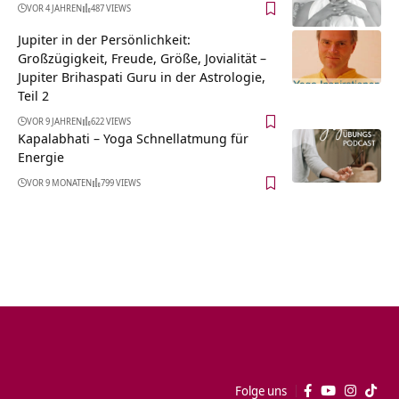
VOR 4 JAHREN
487 VIEWS
Jupiter in der Persönlichkeit:
Großzügigkeit, Freude, Größe, Jovialität –
Jupiter Brihaspati Guru in der Astrologie,
Teil 2
VOR 9 JAHREN
622 VIEWS
Kapalabhati – Yoga Schnellatmung für
Energie
VOR 9 MONATEN
799 VIEWS
Folge uns