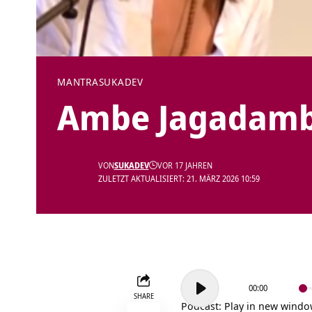
MANTRA
SUKADEV
Ambe Jagadamb
VON
SUKADEV
VOR 17 JAHREN
ZULETZT AKTUALISIERT: 21. MÄRZ 2026 10:59
Audio-
00:00
Player
SHARE
Podcast:
Play in new wind