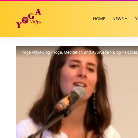
HOME
NEWS
Y
Yoga Vidya Blog - Yoga, Meditation und Ayurveda
>
Blog
>
Podcas