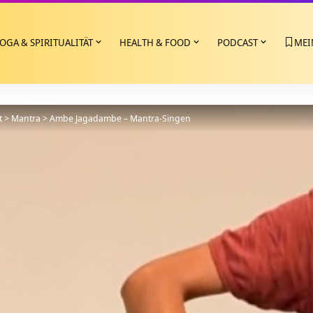
OGA & SPIRITUALITÄT
HEALTH & FOOD
PODCAST
MEI
t
>
Mantra
>
Ambe Jagadambe – Mantra-Singen