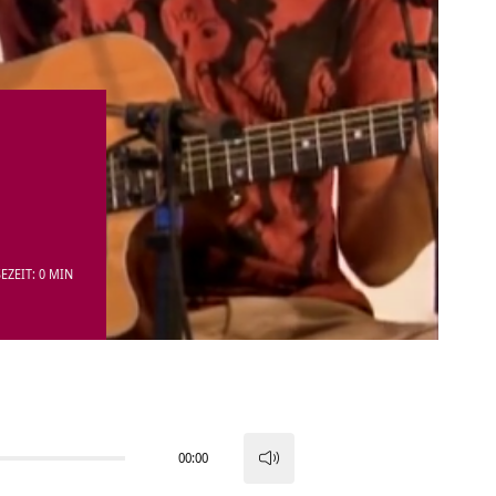
EZEIT: 0 MIN
00:00
Pfeiltasten