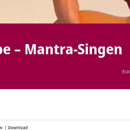
e – Mantra-Singen
LES
ow
|
Download