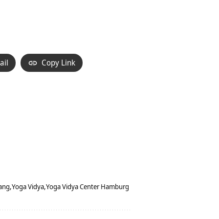
Hoch/Runter
benutzen,
um
die
Lautstärke
ail
Copy Link
zu
regeln.
ang
Yoga Vidya
Yoga Vidya Center Hamburg