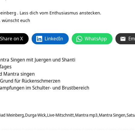
Meinberg
. Lass dich vom Enthusiasmus anstecken.
, wünscht euch
Share on X
LinkedIn
WhatsApp
Em
ntra Singen mit Juergen und Shanti
 Tages
d Mantra singen
n Grund für Rückenschmerzen
rampfungen im Schulter- und Brustbereich
Bad Meinberg
Durga Wick
Live-Mitschnitt
Mantra mp3
Mantra Singen
Sats