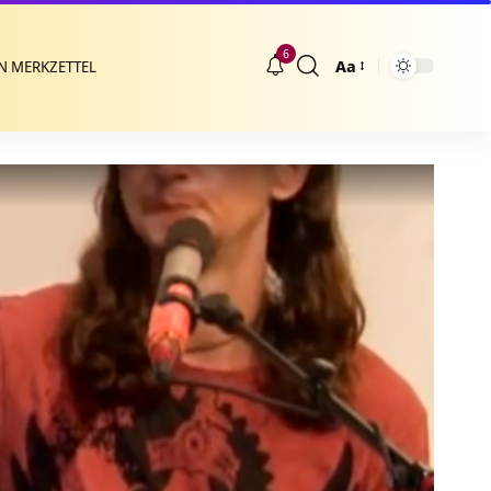
6
Aa
N MERKZETTEL
Größenänderung