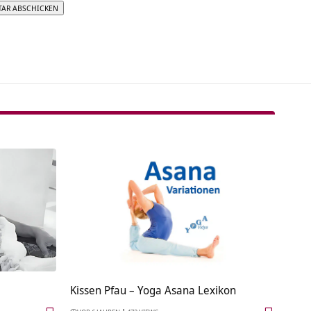
tive:
Kissen Pfau – Yoga Asana Lexikon