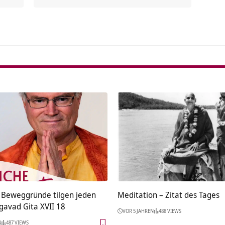
Alterna
e Beweggründe tilgen jeden
Meditation – Zitat des Tages
gavad Gita XVII 18
VOR 5 JAHREN
488 VIEWS
N
487 VIEWS