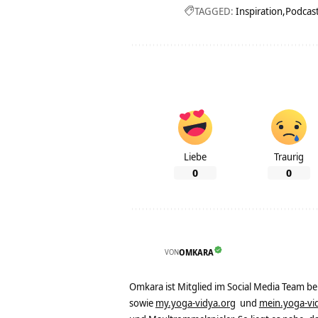
TAGGED:
Inspiration
Podcas
Liebe
Traurig
0
0
VON
OMKARA
Omkara ist Mitglied im Social Media Team b
sowie
my.yoga-vidya.org
und
mein.yoga-vi