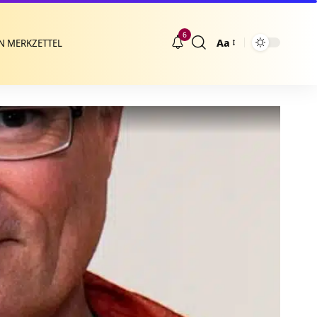
6
Aa
N MERKZETTEL
Größenänderung