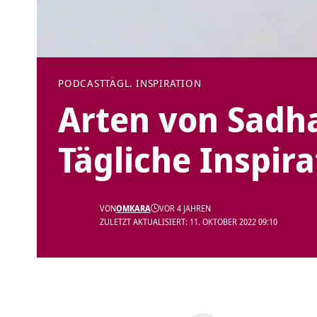
PODCAST
TÄGL. INSPIRATION
Arten von Sadh
Tägliche Inspira
VON
OMKARA
VOR 4 JAHREN
ZULETZT AKTUALISIERT: 11. OKTOBER 2022 09:10