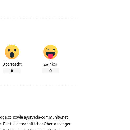
Überrascht
Zwinker
0
0
yoga.cc
sowie
ayurveda-community.net
. Er ist leidenschaftlicher Obertonsänger