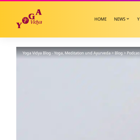
HOME
NEWS
Y
Yoga Vidya Blog - Yoga, Meditation und Ayurveda
>
Blog
>
Podcas