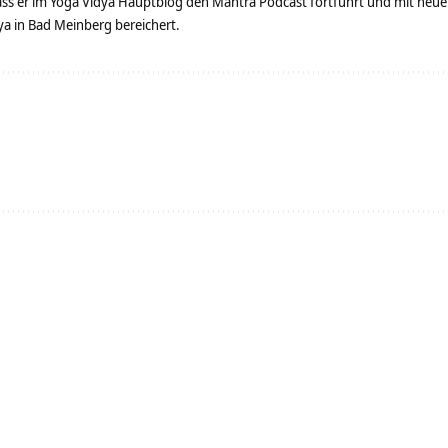
dass er im Yoga Vidya Hauptblog den Mantra Podcast fortführt und mit neue
 in Bad Meinberg bereichert.