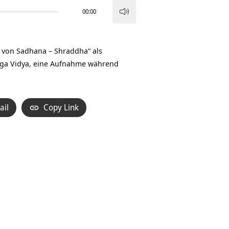
00:00
Pfeiltasten
Hoch/Runter
benutzen,
 von Sadhana – Shraddha“ als
um
oga Vidya, eine Aufnahme während
die
Lautstärke
zu
ail
Copy Link
regeln.