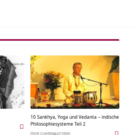
tive:
10 Sankhya, Yoga und Vedanta – indische
Philosophiesysteme Teil 2
VOR 12 JAHREN
527 VIEWS