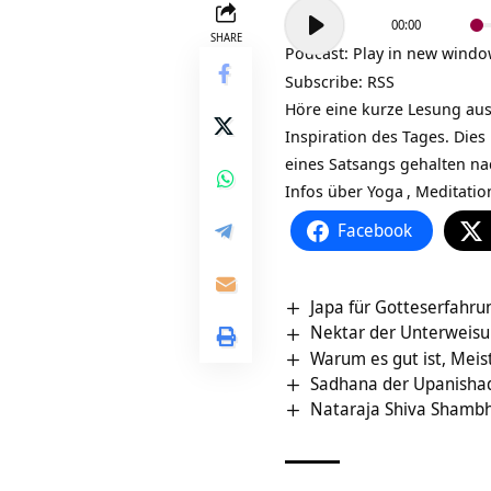
Audio-
00:00
Player
SHARE
Podcast:
Play in new wind
Subscribe:
RSS
Höre eine kurze Lesung au
Inspiration des Tages. Dies
eines Satsangs gehalten na
Infos über
Yoga
,
Meditatio
Facebook
Japa für Gotteserfahrun
Nektar der Unterweisun
Warum es gut ist, Meis
Sadhana der Upanishade
Nataraja Shiva Shamb