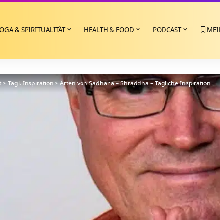
OGA & SPIRITUALITÄT
HEALTH & FOOD
PODCAST
MEI
t
>
Tägl. Inspiration
>
Arten von Sadhana – Shraddha – Tägliche Inspiration