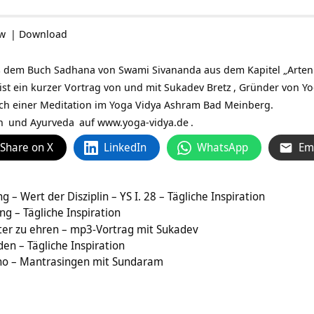
ow
|
Download
s dem Buch Sadhana von Swami Sivananda aus dem Kapitel „Arten
 ist ein kurzer Vortrag von und mit
Sukadev Bretz
, Gründer von Y
ch einer Meditation im Yoga Vidya Ashram Bad Meinberg.
n
und
Ayurveda
auf
www.yoga-vidya.de
.
Share on X
LinkedIn
WhatsApp
Em
g – Wert der Disziplin – YS I. 28 – Tägliche Inspiration
g – Tägliche Inspiration
ter zu ehren – mp3-Vortrag mit Sukadev
n – Tägliche Inspiration
ho – Mantrasingen mit Sundaram