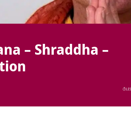
ana – Shraddha –
tion
LES