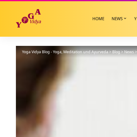
HOME
NEWS
Y
Yoga Vidya Blog - Yoga, Meditation und Ayurveda
>
Blog
>
News