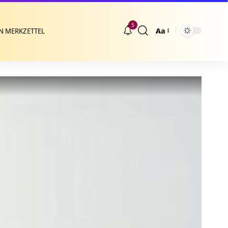
5
Aa
N MERKZETTEL
Größenänderung