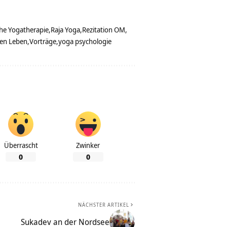
he Yogatherapie
Raja Yoga
Rezitation OM
hen Leben
Vorträge
yoga psychologie
Überrascht
Zwinker
0
0
NÄCHSTER ARTIKEL
Sukadev an der Nordsee