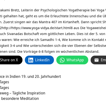
vakami Bretz, Leiterin der Psychologischen Yogatherapie bei
Yoga 
ti gehalten hat, geht es um die Erleuchtete Innenschau und die Ü
. Zuerst singen wir das Mantra 407 im Kirtanheft. Dann spricht Sh
 2http://https://www.yoga-vidya.de/start.html8 aus Die Yogaweishe
Buch Sivanadas Botschaft vom göttlichen Leben. Dies ist der 5. v
n waren: Wie erreiche ich Samadhi 1-4, Wie komme ich in Kontakt 
igkeit 3-4 und Wie unterscheiden sich die vier Ebenen der Selbstve
enen sind. Die Vorträge 6-8 folgen im wöchentlichen Abstand.
Share on X
LinkedIn
WhatsApp
Em
e in Indien 19. und 20. Jahrhundert
 Tages
 Tages
weg – Tägliche Inspiration
e besondere Meditation