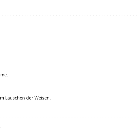
mme.
em Lauschen der Weisen.
r