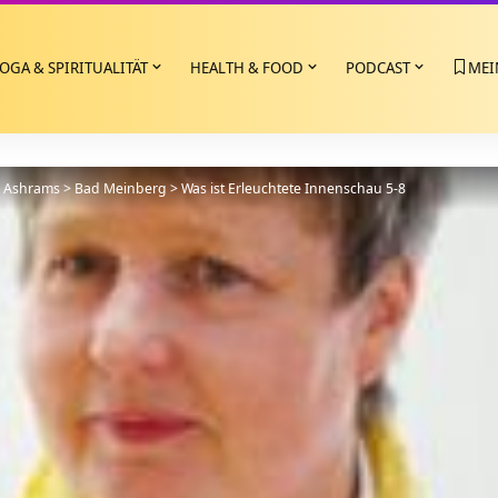
OGA & SPIRITUALITÄT
HEALTH & FOOD
PODCAST
MEI
>
Ashrams
>
Bad Meinberg
>
Was ist Erleuchtete Innenschau 5-8