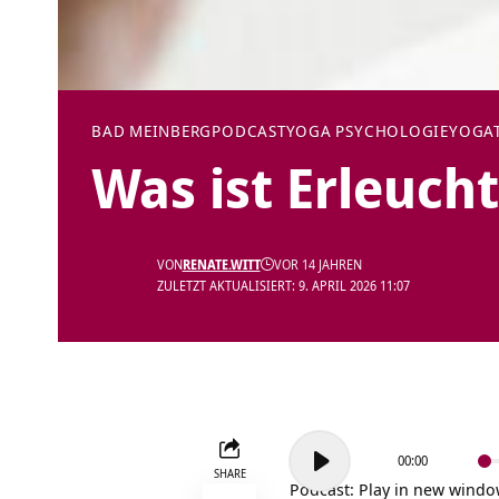
BAD MEINBERG
PODCAST
YOGA PSYCHOLOGIE
YOGAT
Was ist Erleuch
VON
RENATE.WITT
VOR 14 JAHREN
ZULETZT AKTUALISIERT: 9. APRIL 2026 11:07
Audio-
00:00
Player
SHARE
Podcast:
Play in new wind