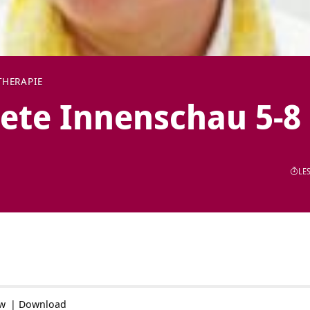
HERAPIE
tete Innenschau 5-8
LES
ow
|
Download