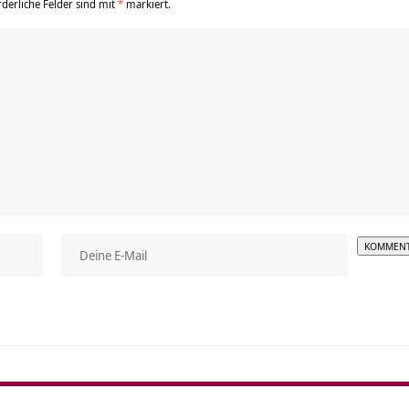
rderliche Felder sind mit
*
markiert.
Alterna