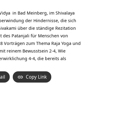
Hoch/Runter
benutzen,
Vidya
in Bad Meinberg, im Shivalaya
um
berwindung der Hindernisse, die sich
die
ivakami über die ständige Rezitation
Lautstärke
it des Patanjali für Menschen von
zu
on 8 Vorträgen zum Thema Raja Yoga und
regeln.
mit reinem Bewusstsein 2-4, Wie
rwirklichung 4-4, die bereits als
ail
Copy Link