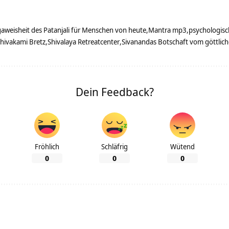
aweisheit des Patanjali für Menschen von heute
Mantra mp3
psychologisc
hivakami Bretz
Shivalaya Retreatcenter
Sivanandas Botschaft vom göttlic
Dein Feedback?
Fröhlich
Schläfrig
Wütend
0
0
0