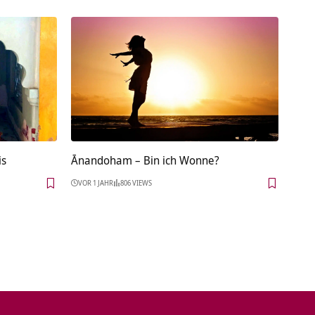
is
Ānandoham – Bin ich Wonne?
VOR 1 JAHR
806 VIEWS