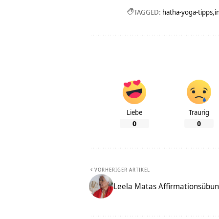
TAGGED:
hatha-yoga-tipps
i
Liebe
Traurig
0
0
VORHERIGER ARTIKEL
Leela Matas Affirmationsübung