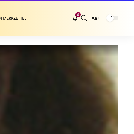
6
Aa
N MERKZETTEL
Größenänderung