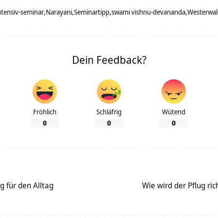
ntensiv-seminar
Narayani
Seminartipp
swami vishnu-devananda
Westerwal
Dein Feedback?
Fröhlich
Schläfrig
Wütend
0
0
0
 für den Alltag
Wie wird der Pflug ri