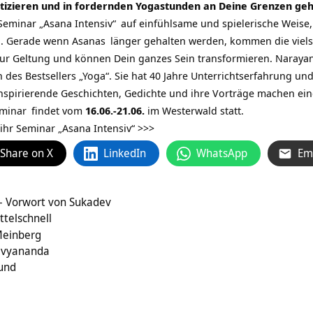
ktizieren und in fordernden Yogastunden an Deine Grenzen ge
m Seminar
„Asana Intensiv“
auf einfühlsame und spielerische Weise,
n. Gerade wenn
Asanas
länger gehalten werden, kommen die vielsc
ur Geltung und können Dein ganzes Sein transformieren.
Narayan
es Bestsellers „Yoga“. Sie hat 40 Jahre Unterrichtserfahrung und f
nspirierende Geschichten, Gedichte und ihre Vorträge machen eine
eminar
findet vom
16.06.-21.06.
im Westerwald statt.
 ihr Seminar
„Asana Intensiv“ >>>
Share on X
LinkedIn
WhatsApp
Em
– Vorwort von Sukadev
ttelschnell
Meinberg
Divyananda
und