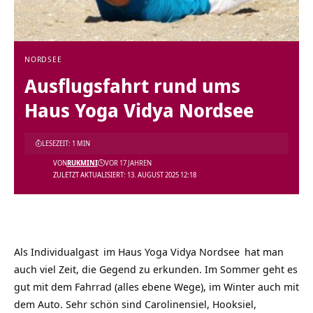
NORDSEE
Ausflugsfahrt rund ums
Haus Yoga Vidya Nordsee
LESEZEIT: 1 MIN
VON
RUKMINI
VOR 17 JAHREN
ZULETZT AKTUALISIERT: 13. AUGUST 2025 12:18
Als
Individualgast
im
Haus Yoga Vidya Nordsee
hat man
auch viel Zeit, die Gegend zu erkunden. Im Sommer geht es
gut mit dem Fahrrad (alles ebene Wege), im Winter auch mit
dem Auto. Sehr schön sind Carolinensiel, Hooksiel,