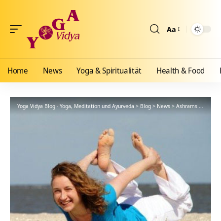
Aa
Größenänderun
Home
News
Yoga & Spiritualität
Health & Food
Yoga Vidya Blog - Yoga, Meditation und Ayurveda
>
Blog
>
News
>
Ashrams
>
Nordse