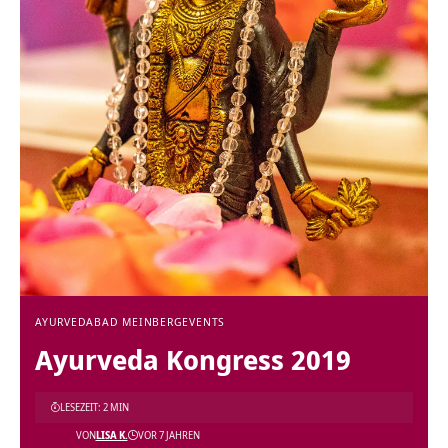
AYURVEDA
BAD MEINBERG
EVENTS
Ayurveda Kongress 2019
LESEZEIT: 2 MIN
VON
LISA K.
VOR 7 JAHREN