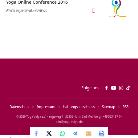
Yoga Online Conference 2016
VOR 10 JAHREN
413 VIEWS
Folge uns
Datenschutz
Impressum
Haftungsausschluss
Sitemap
RSS
© 2026 Yoga Vidya e.V. · Yogaweg 7 · 32805 Horn‑Bad Meinberg · +49 5234 87‑0 ·
info@yoga‑vidya.de