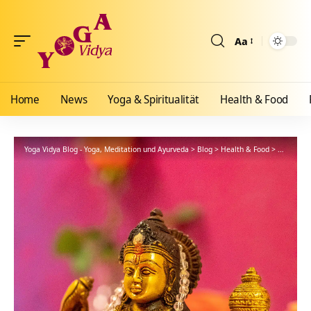
Aa
Größenänderun
Home
News
Yoga & Spiritualität
Health & Food
Yoga Vidya Blog - Yoga, Meditation und Ayurveda
>
Blog
>
Health & Food
>
Ayurveda