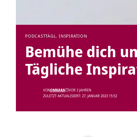
PODCAST
TÄGL. INSPIRATION
Bemühe dich um 
Tägliche Inspira
VON
OMKARA
VOR 3 JAHREN
ZULETZT AKTUALISIERT: 27. JANUAR 2023 15:52