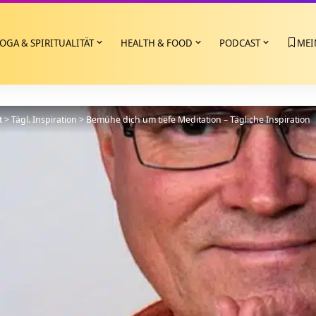
OGA & SPIRITUALITÄT
HEALTH & FOOD
PODCAST
MEI
t
>
Tägl. Inspiration
>
Bemühe dich um tiefe Meditation – Tägliche Inspiration