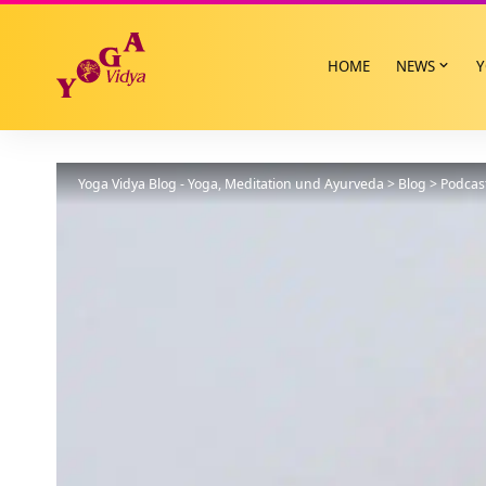
HOME
NEWS
Y
Yoga Vidya Blog - Yoga, Meditation und Ayurveda
>
Blog
>
Podcas