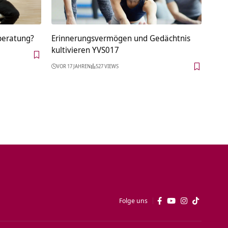
sberatung?
Erinnerungsvermögen und Gedächtnis
kultivieren YVS017
VOR 17 JAHREN
527 VIEWS
Folge uns