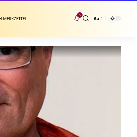
5
Aa
N MERKZETTEL
Größenänderung