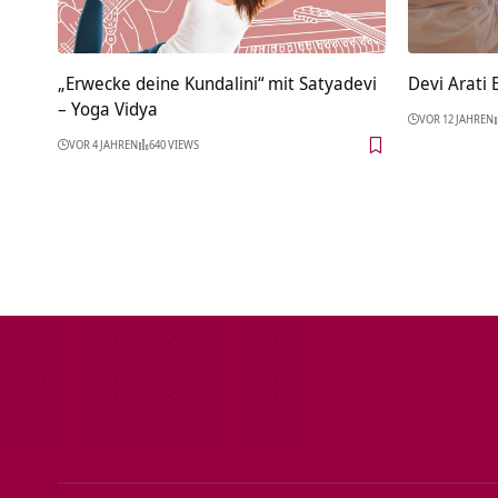
„Erwecke deine Kundalini“ mit Satyadevi
Devi Arati
– Yoga Vidya
VOR 12 JAHREN
VOR 4 JAHREN
640 VIEWS