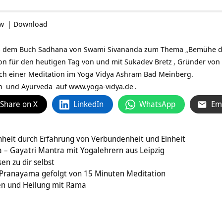
ow
|
Download
s dem Buch Sadhana von Swami Sivananda zum Thema „Bemühe dich 
tion für den heutigen Tag von und mit
Sukadev Bretz
, Gründer von
ch einer Meditation im Yoga Vidya Ashram Bad Meinberg.
n
und
Ayurveda
auf
www.yoga-vidya.de
.
Share on X
LinkedIn
WhatsApp
Em
heit durch Erfahrung von Verbundenheit und Einheit
– Gayatri Mantra mit Yogalehrern aus Leipzig
en zu dir selbst
 Pranayama gefolgt von 15 Minuten Meditation
den und Heilung mit Rama