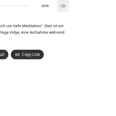
00:00
Pfeiltasten
Hoch/Runter
benutzen,
um tiefe Meditation“. Dies ist ein
um
 Yoga Vidya, eine Aufnahme während
die
Lautstärke
zu
ail
Copy Link
regeln.