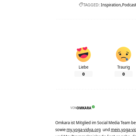
TAGGED:
Inspiration
Podcas
Liebe
Traurig
0
0
VON
OMKARA
Omkara ist Mitglied im Social Media Team b
sowie
my.yoga-vidya.org
und
mein.yoga-vi