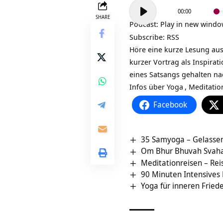
Audio-
00:00
Player
SHARE
Podcast:
Play in new wind
Subscribe:
RSS
Höre eine kurze Lesung au
kurzer Vortrag als Inspira
eines Satsangs gehalten na
Infos über
Yoga
,
Meditatio
Facebook
35 Samyoga – Gelassen
Om Bhur Bhuvah Svaha 
Meditationreisen – Reis
90 Minuten Intensives
Yoga für inneren Frie