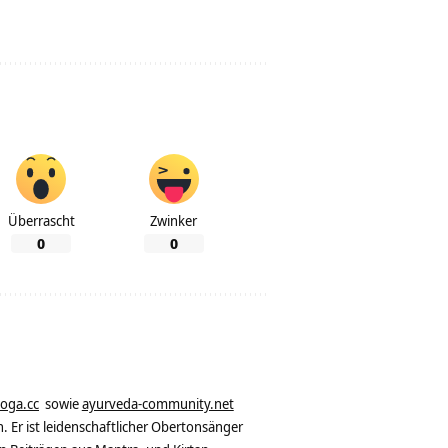
Überrascht
Zwinker
0
0
yoga.cc
sowie
ayurveda-community.net
. Er ist leidenschaftlicher Obertonsänger