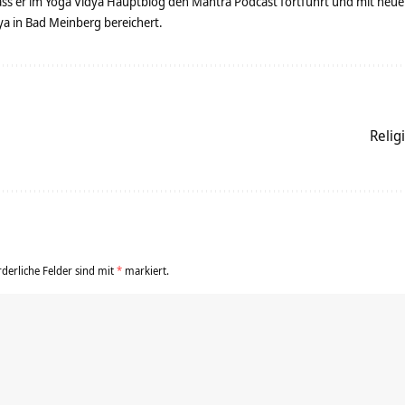
dass er im Yoga Vidya Hauptblog den Mantra Podcast fortführt und mit neue
 in Bad Meinberg bereichert.
Relig
rderliche Felder sind mit
*
markiert.