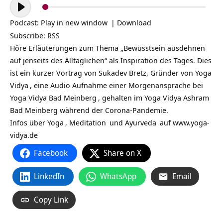
Audio-
Player
Podcast:
Play in new window
|
Download
Subscribe:
RSS
Höre Erläuterungen zum Thema „Bewusstsein ausdehnen
auf jenseits des Alltäglichen“ als Inspiration des Tages. Dies
ist ein kurzer Vortrag von Sukadev Bretz, Gründer von
Yoga
Vidya
, eine Audio Aufnahme einer Morgenansprache bei
Yoga Vidya Bad Meinberg
, gehalten im Yoga Vidya Ashram
Bad Meinberg während der Corona-Pandemie.
Infos über
Yoga
,
Meditation
und
Ayurveda
auf
www.yoga-
vidya.de
Facebook
Share on X
LinkedIn
WhatsApp
Email
Copy Link