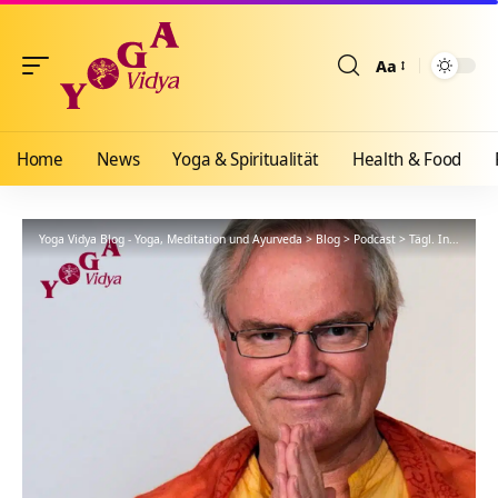
Aa
Größenänderun
Home
News
Yoga & Spiritualität
Health & Food
Yoga Vidya Blog - Yoga, Meditation und Ayurveda
>
Blog
>
Podcast
>
Tägl. Inspiration