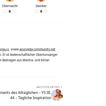
Überrascht
Zwinker
0
0
yoga.cc
sowie
ayurveda-community.net
. Er ist leidenschaftlicher Obertonsänger
n Beiträgen aus Mantra- und Kirtan
NÄCHSTER ARTIKEL
eits des Alltäglichen – YS III.
44 – Tägliche Inspiration