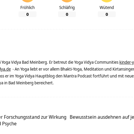
Fröhlich
Schläfrig
Wütend
0
0
0
ei Yoga Vidya Bad Meinberg. Er betreut die Yoga Vidya Communities
kinder-
dya.de
- An Yoga liebt er vor allem Bhakti-Yoga, Meditation und Kirtansingen
dass er im Yoga Vidya Hauptblog den Mantra Podcast fortführt und mit neue
 in Bad Meinberg bereichert.
ler Forschungsstand zur Wirkung
Bewusstsein ausdehnen auf jens
d Psyche