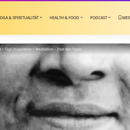
OGA & SPIRITUALITÄT
HEALTH & FOOD
PODCAST
MEI
t
>
Tägl. Inspiration
>
Meditation – Zitat des Tages