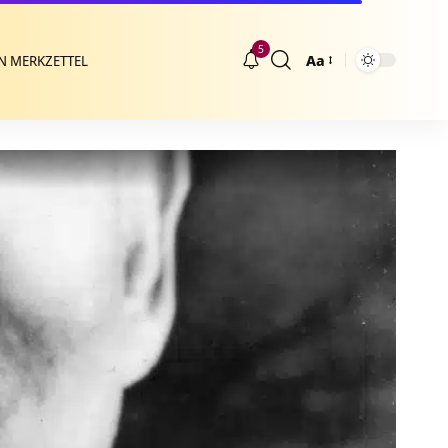
5
Aa
N MERKZETTEL
Größenänderung