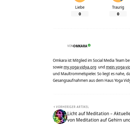
Liebe
Traurig
0
0
VON
OMKARA
Omkara ist Mitglied im Social Media Team b
sowie
my.yoga-vidya.org
und
mein.yoga-vi
und Maultrommelspieler. So liegt es nahe, 
Gesangsaufnahmen aus dem Haus Yoga Vidya
VORHERIGER ARTIKEL
Licht auf Meditation – Aktuel
von Meditation auf Gehirn un