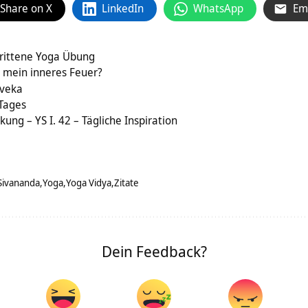
Share on X
LinkedIn
WhatsApp
Em
rittene Yoga Übung
 mein inneres Feuer?
iveka
 Tages
ung – YS I. 42 – Tägliche Inspiration
Sivananda
Yoga
Yoga Vidya
Zitate
Dein Feedback?