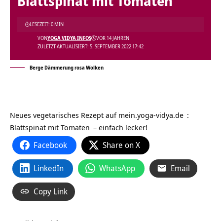
Blattspinat mit Tomaten
LESEZEIT: 0 MIN
VON
YOGA VIDYA INFOS
VOR 14 JAHREN
ZULETZT AKTUALISIERT: 5. SEPTEMBER 2022 17:42
Berge Dämmerung rosa Wolken
Neues vegetarisches Rezept auf
mein.yoga-vidya.de
:
Blattspinat mit Tomaten
– einfach lecker!
Facebook
Share on X
LinkedIn
WhatsApp
Email
Copy Link