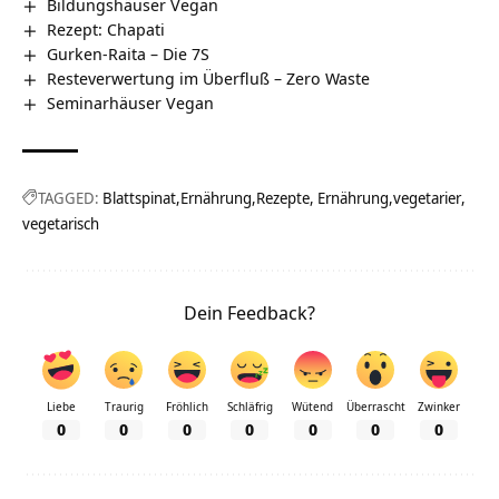
Bildungshäuser Vegan
Rezept: Chapati
Gurken-Raita – Die 7S
Resteverwertung im Überfluß – Zero Waste
Seminarhäuser Vegan
TAGGED:
Blattspinat
Ernährung
Rezepte, Ernährung
vegetarier
vegetarisch
Dein Feedback?
Liebe
Traurig
Fröhlich
Schläfrig
Wütend
Überrascht
Zwinker
0
0
0
0
0
0
0