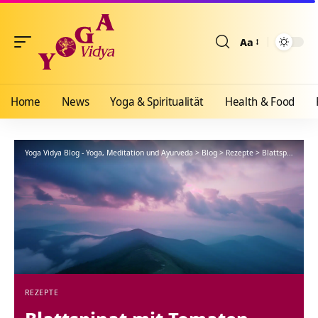
Aa
Größenänderun
Home
News
Yoga & Spiritualität
Health & Food
Yoga Vidya Blog - Yoga, Meditation und Ayurveda
>
Blog
>
Rezepte
>
Blattspinat mit Tomaten
REZEPTE