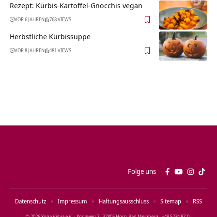
Rezept: Kürbis-Kartoffel-Gnocchis vegan
VOR 6 JAHREN
768 VIEWS
Herbstliche Kürbissuppe
VOR 8 JAHREN
481 VIEWS
Folge uns
Datenschutz
Impressum
Haftungsausschluss
Sitemap
RSS
© 2026 Yoga Vidya e.V. · Yogaweg 7 · 32805 Horn‑Bad Meinberg · +49 5234 87‑0 ·