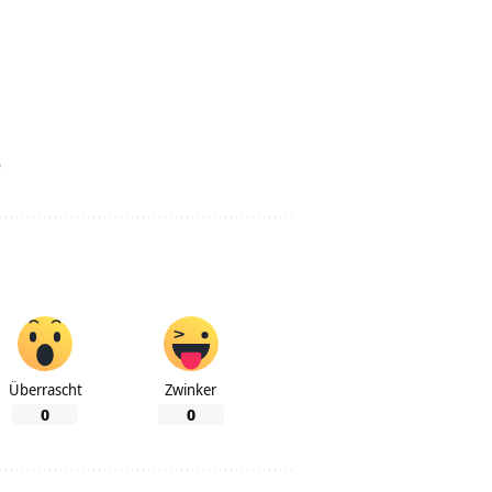
o
Überrascht
Zwinker
0
0