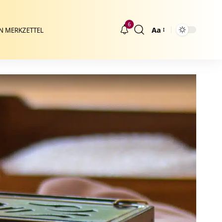
6
Aa
N MERKZETTEL
Größenänderung