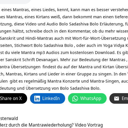
eines Mantras, eines Liedes, kennt, kann man es besser versteh
nes Mantras, eines Kirtans weiß, dann bekommt man einen tiefere
zung, diese Video und Audio Bolo Sadashiva Bolo Erläuterung, für 
ungen hältst, schreibe doch in den Kommentar, ob du mehr wissen 
n Sanskrit und Hindi-Mantras auch mit Wort-für-Wort-Übersetzung u
seiten, Stichwort
Bolo Sadashiva Bolo
, oder auch im Yoga Vidya
K
est du viele Mantra mp3 Audios zum kostenlosen Download. Es gib
der Sanskrit Schrift Devanagari. Mehr zur
Bedeutung der Mantras
antra Übersetzungen
findest du auf
der Mantra und Kirtan Übersi
ch, Mantras, Kirtans und Lieder in einer Gruppe zu singen. In den
ulen
gibt es regelmäßig Mantra Konzerte und Mantra-Singen, au
deutung und Übersetzung von Bolo Sadashiva Bolo.
Share on X
LinkedIn
WhatsApp
Em
esterwald
Herz durch die Mantrawiederholung? Video Vortrag