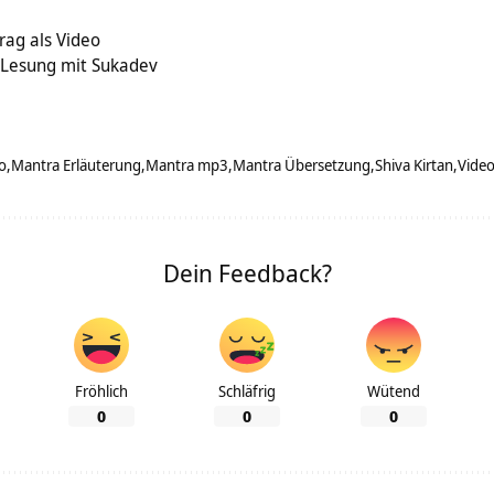
a
rag als Video
-Lesung mit Sukadev
o
Mantra Erläuterung
Mantra mp3
Mantra Übersetzung
Shiva Kirtan
Vide
Dein Feedback?
Fröhlich
Schläfrig
Wütend
0
0
0