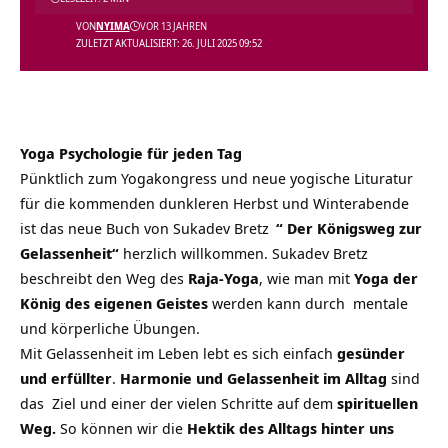
VON
NYIMA
VOR 13 JAHREN
ZULETZT AKTUALISIERT: 26. JULI 2025 09:52
Yoga Psychologie für jeden Tag
Pünktlich zum Yogakongress und neue yogische Lituratur
für die kommenden dunkleren Herbst und Winterabende
ist das neue Buch von
Sukadev Bretz
“ Der Königsweg zur
Gelassenheit“
herzlich willkommen. Sukadev Bretz
beschreibt den Weg des
Raja-Yoga
, wie man mit
Yoga der
König des eigenen Geistes
werden kann durch mentale
und körperliche Übungen.
Mit Gelassenheit im Leben lebt es sich einfach
gesünder
und erfüllter
.
Harmonie und Gelassenheit im Alltag
sind
das Ziel und einer der vielen Schritte auf dem
spirituellen
Weg.
So können wir die
Hektik des Alltags hinter uns