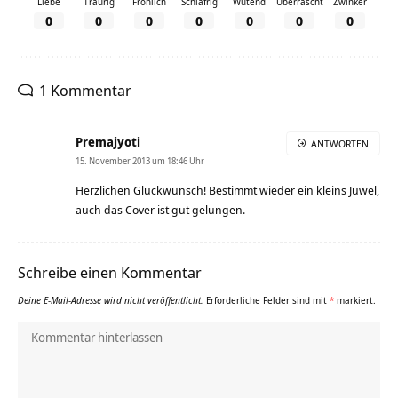
Liebe
Traurig
Fröhlich
Schläfrig
Wütend
Überrascht
Zwinker
0
0
0
0
0
0
0
1 Kommentar
Premajyoti
ANTWORTEN
15. November 2013 um 18:46 Uhr
Herzlichen Glückwunsch! Bestimmt wieder ein kleins Juwel,
auch das Cover ist gut gelungen.
Schreibe einen Kommentar
Deine E-Mail-Adresse wird nicht veröffentlicht.
Erforderliche Felder sind mit
*
markiert.