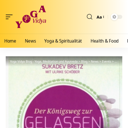
Aa
Größenänderun
Home
News
Yoga & Spiritualität
Health & Food
Yoga Vidya Blog - Yoga, Meditation und Ayurveda
>
Blog
>
News
>
Events
>
Buchtip 