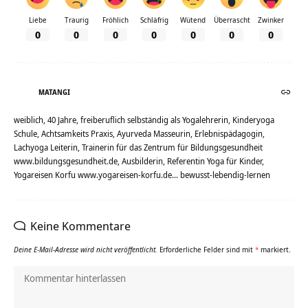
Liebe
Traurig
Fröhlich
Schläfrig
Wütend
Überrascht
Zwinker
0
0
0
0
0
0
0
MATANGI
weiblich, 40 Jahre, freiberuflich selbständig als Yogalehrerin, Kinderyoga
Schule, Achtsamkeits Praxis, Ayurveda Masseurin, Erlebnispädagogin,
Lachyoga Leiterin, Trainerin für das Zentrum für Bildungsgesundheit
www.bildungsgesundheit.de, Ausbilderin, Referentin Yoga für Kinder,
Yogareisen Korfu www.yogareisen-korfu.de... bewusst-lebendig-lernen
Keine Kommentare
Deine E-Mail-Adresse wird nicht veröffentlicht.
Erforderliche Felder sind mit
*
markiert.