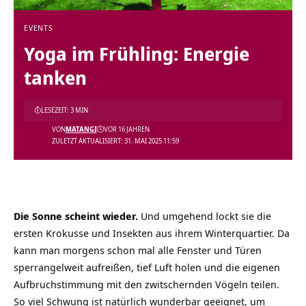
EVENTS
Yoga im Frühling: Energie
tanken
LESEZEIT: 3 MIN
VON
MATANGI
VOR 16 JAHREN
ZULETZT AKTUALISIERT: 31. MAI 2025 11:59
Die Sonne scheint wieder.
Und umgehend lockt sie die
ersten Krokusse und Insekten aus ihrem Winterquartier. Da
kann man morgens schon mal alle Fenster und Türen
sperrangelweit aufreißen, tief Luft holen und die eigenen
Aufbruchstimmung mit den zwitschernden Vögeln teilen.
So viel Schwung ist natürlich wunderbar geeignet, um