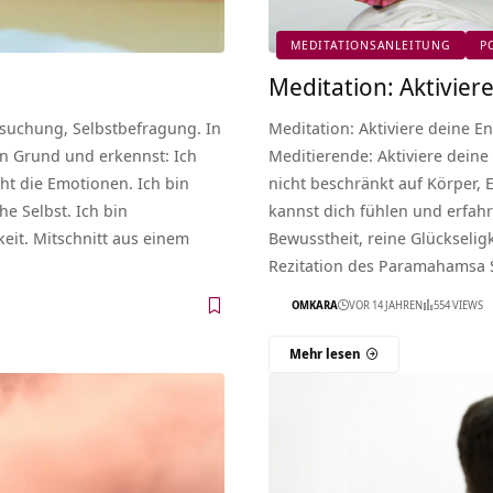
MEDITATIONSANLEITUNG
P
Meditation: Aktivier
rsuchung, Selbstbefragung. In
Meditation: Aktiviere deine 
en Grund und erkennst: Ich
Meditierende: Aktiviere deine
cht die Emotionen. Ich bin
nicht beschränkt auf Körper,
e Selbst. Ich bin
kannst dich fühlen und erfahr
eit. Mitschnitt aus einem
Bewusstheit, reine Glückseligke
Rezitation des Paramahamsa S
OMKARA
VOR 14 JAHREN
554 VIEWS
Mehr lesen