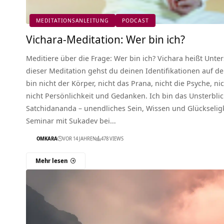
MEDITATIONSANLEITUNG
PODCAST
Vichara-Meditation: Wer bin ich?
Meditiere über die Frage: Wer bin ich? Vichara heißt Unte
dieser Meditation gehst du deinen Identifikationen auf d
bin nicht der Körper, nicht das Prana, nicht die Psyche, ni
nicht Persönlichkeit und Gedanken. Ich bin das Unsterblich
Satchidananda – unendliches Sein, Wissen und Glückseligk
Seminar mit Sukadev bei…
OMKARA
VOR 14 JAHREN
478 VIEWS
Mehr lesen