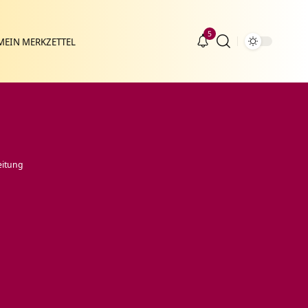
5
MEIN MERKZETTEL
eitung