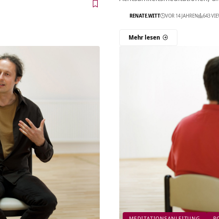
RENATE.WITT
VOR 14 JAHREN
643 VI
Mehr lesen
MEDITATIONSANLEITUNG
P