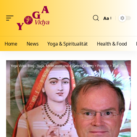
Aa
Größenänderun
Home
News
Yoga & Spiritualität
Health & Food
Yoga Vidya Blog - Yoga, Meditation und Ayurveda
>
Blog
>
Podcast
>
Tägl. Inspiration