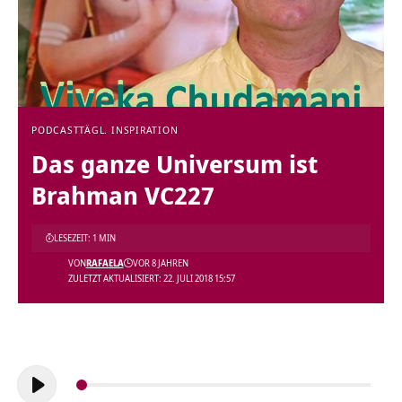
PODCAST
TÄGL. INSPIRATION
Das ganze Universum ist
Brahman VC227
LESEZEIT: 1 MIN
VON
RAFAELA
VOR 8 JAHREN
ZULETZT AKTUALISIERT: 22. JULI 2018 15:57
Audio-
Player