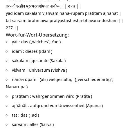
तत्सर्वं ब्रह्मैव प्रत्यस्ताशेषभावनादोषम् || २२७ ||
yad idam sakalam vishvam nana-rupam pratitam ajnanat |
tat sarvam brahmaiva pratyastashesha-bhavana-dosham ||
227 ||
Wort-für-Wort-Übersetzung:
yat : das („welches“,
Yad
)
idam : dieses (
Idam
)
sakalam : gesamte (
Sakala
)
viśvam : Universum (
Vishva
)
nānā-rūpam : (als) vielgestaltig („verschiedenartig“,
Nanarupa
)
pratītam : wahrgenommen wird (
Pratita
)
ajñānāt : aufgrund von Unwissenheit (
Ajnana
)
tat : das (
Tad
)
sarvam : alles (
Sarva
)