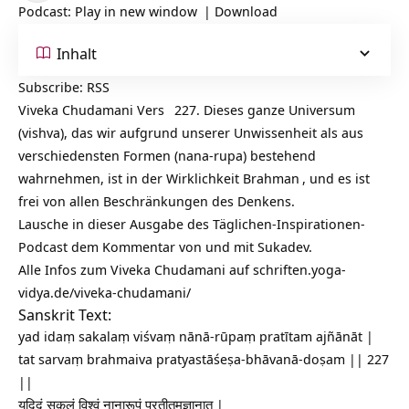
Podcast:
Play in new window
|
Download
Inhalt
Subscribe:
RSS
Viveka Chudamani Vers
227. Dieses ganze
Universum
(vishva), das wir aufgrund unserer Unwissenheit als aus
verschiedensten Formen (nana-rupa) bestehend
wahrnehmen, ist in der Wirklichkeit
Brahman
, und es ist
frei von allen Beschränkungen des Denkens.
Lausche in dieser Ausgabe des Täglichen-Inspirationen-
Podcast dem Kommentar von und mit Sukadev.
Alle Infos zum Viveka Chudamani auf
schriften.yoga-
vidya.de/viveka-chudamani/
Sanskrit Text:
yad idaṃ sakalaṃ viśvaṃ nānā-rūpaṃ pratītam ajñānāt |
tat sarvaṃ brahmaiva pratyastāśeṣa-bhāvanā-doṣam || 227
||
यदिदं सकलं विश्वं नानारूपं प्रतीतमज्ञानात् |