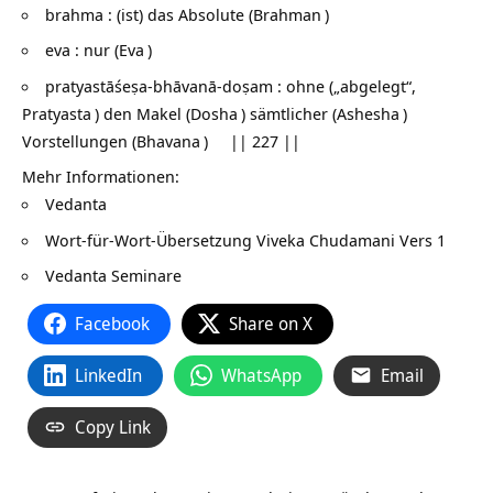
brahma : (ist) das Absolute (
Brahman
)
eva : nur (
Eva
)
pratyastāśeṣa-bhāvanā-doṣam : ohne („abgelegt“,
Pratyasta
) den Makel (
Dosha
) sämtlicher (
Ashesha
)
Vorstellungen (
Bhavana
) || 227 ||
Mehr Informationen:
Vedanta
Wort-für-Wort-Übersetzung
Viveka Chudamani Vers 1
Vedanta Seminare
Facebook
Share on X
LinkedIn
WhatsApp
Email
Copy Link