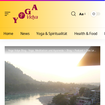
Aa
Größenänderun
Home
News
Yoga & Spiritualität
Health & Food
Yoga Vidya Blog - Yoga, Meditation und Ayurveda
>
Blog
>
Podcast
>
Das Leben als Yogareise zur Einheit