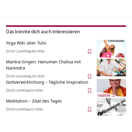
Alternative:
Das könnte dich auch interessieren
Yoga Wiki über Tulsi
VOR 12 JAHREN
485 VIEWS
Mantra-Singen: Hanuman Chalisa mit
Narendra
VOR 18 JAHREN
705 VIEWS
Gottverwirklichung – Tägliche Inspiration
VOR 2 JAHREN
503 VIEWS
Meditation – Zitat des Tages
VOR 4 JAHREN
472 VIEWS