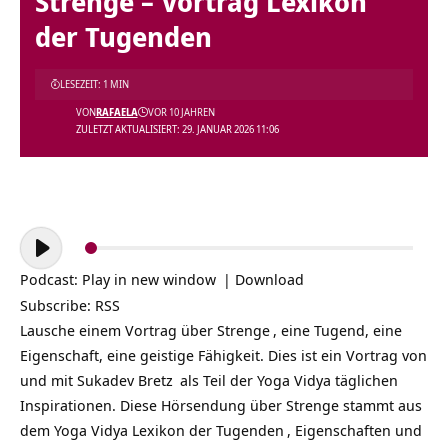
Strenge – Vortrag Lexikon
der Tugenden
LESEZEIT: 1 MIN
VON
RAFAELA
VOR 10 JAHREN
ZULETZT AKTUALISIERT: 29. JANUAR 2026 11:06
Audio-
Player
Podcast:
Play in new window
|
Download
Subscribe:
RSS
Lausche einem Vortrag über
Strenge
, eine Tugend, eine
Eigenschaft, eine geistige Fähigkeit. Dies ist ein Vortrag von
und mit
Sukadev Bretz
als Teil der
Yoga Vidya täglichen
Inspirationen
. Diese Hörsendung über Strenge stammt aus
dem Yoga Vidya Lexikon der
Tugenden
, Eigenschaften und