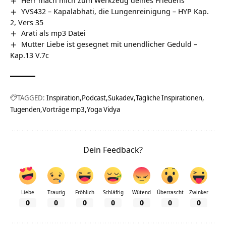
YVS432 – Kapalabhati, die Lungenreinigung – HYP Kap.
2, Vers 35
Arati als mp3 Datei
Mutter Liebe ist gesegnet mit unendlicher Geduld –
Kap.13 V.7c
TAGGED:
Inspiration
Podcast
Sukadev
Tägliche Inspirationen
Tugenden
Vorträge mp3
Yoga Vidya
Dein Feedback?
Liebe
Traurig
Fröhlich
Schläfrig
Wütend
Überrascht
Zwinker
0
0
0
0
0
0
0