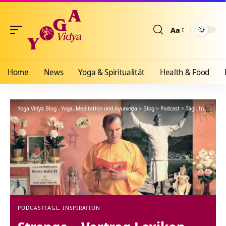
Aa
Größenänderun
Home
News
Yoga & Spiritualität
Health & Food
Yoga Vidya Blog - Yoga, Meditation und Ayurveda
>
Blog
>
Podcast
>
Tägl. Inspiration
PODCAST
TÄGL. INSPIRATION