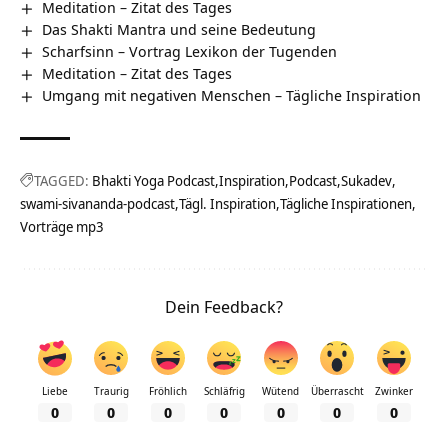
Meditation – Zitat des Tages
Das Shakti Mantra und seine Bedeutung
Scharfsinn – Vortrag Lexikon der Tugenden
Meditation – Zitat des Tages
Umgang mit negativen Menschen – Tägliche Inspiration
TAGGED:
Bhakti Yoga Podcast
Inspiration
Podcast
Sukadev
swami-sivananda-podcast
Tägl. Inspiration
Tägliche Inspirationen
Vorträge mp3
Dein Feedback?
Liebe
Traurig
Fröhlich
Schläfrig
Wütend
Überrascht
Zwinker
0
0
0
0
0
0
0