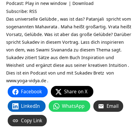
Podcast:
Play in new window
|
Download
Subscribe:
RSS
Das universelle
Gelübde
, was ist das?
Patanjali
spricht vom
sogenannten
Mahavrata
. Maha heißt großartig. Vrata heißt
Vorsatz, Gelübde. Was ist aber das große Gelübde? Darüber
spricht Sukadev in diesem Vortrag. Lass dich inspirieren
von dem, was Swami Sivananda zu diesem Thema sagt.
Sukadev zitiert Sätze aus dem Buch
Inspiration und
Weisheit
und ergänzt diese aus seiner kreativen
Intuition
.
Dies ist ein Podcast von und mit
Sukadev Bretz
von
www.yoga-vidya.de
.
Facebook
Share on X
LinkedIn
WhatsApp
Email
Copy Link