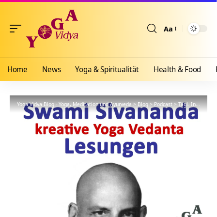
Aa
Größenänderun
Home
News
Yoga & Spiritualität
Health & Food
Yoga Vidya Blog - Yoga, Meditation und Ayurveda
>
Blog
>
Podcast
>
Tägl. Inspiration