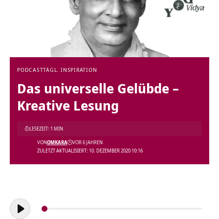
PODCAST
TÄGL. INSPIRATION
Das universelle Gelübde –
Kreative Lesung
LESEZEIT: 1 MIN
VON
OMKARA
VOR 6 JAHREN
ZULETZT AKTUALISIERT: 10. DEZEMBER 2020 10:16
Audio-
Player