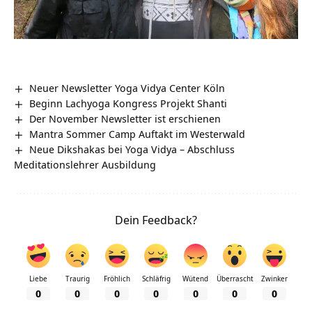
Neuer Newsletter Yoga Vidya Center Köln
Beginn Lachyoga Kongress Projekt Shanti
Der November Newsletter ist erschienen
Mantra Sommer Camp Auftakt im Westerwald
Neue Dikshakas bei Yoga Vidya – Abschluss
Meditationslehrer Ausbildung
Dein Feedback?
Liebe
Traurig
Fröhlich
Schläfrig
Wütend
Überrascht
Zwinker
0
0
0
0
0
0
0