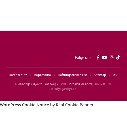
Folge uns
Datenschutz
Impressum
Haftungsausschluss
Sitemap
RSS
© 2026 Yoga Vidya e.V. · Yogaweg 7 · 32805 Horn‑Bad Meinberg · +49 5234 87‑0 ·
info@yoga‑vidya.de
WordPress Cookie Notice by Real Cookie Banner