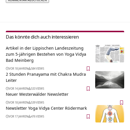
Alternative:
Das könnte dich auch interessieren
Artikel in der Lippischen Landeszeitung
zum 5-jährigen Bestehen von Yoga Vidya
Bad Meinberg
VOR 18 JAHREN
584 VIEWS
2 Stunden Pranayama mit Chakra Mudra
Leiter
VOR 14 JAHREN
533 VIEWS
Neuer Westerwälder Newsletter
VOR 18 JAHREN
539 VIEWS
Newsletter Yoga Vidya Center Rödermark
VOR 17 JAHREN
476 VIEWS