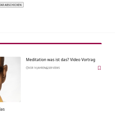
tive:
Meditation was ist das? Video Vortrag
VOR 14 JAHREN
509 VIEWS
das