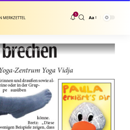
5
Aa
N MERKZETTEL
Größenänderung
von Yoga Vidya Bad Meinberg