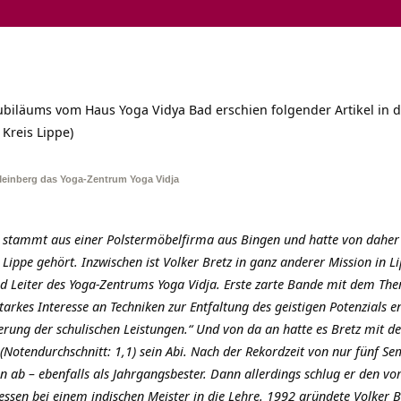
Jubiläums vom Haus Yoga Vidya Bad erschien folgender Artikel in 
Kreis Lippe)
d Meinberg das Yoga-Zentrum Yoga Vidja
stammt aus einer Polstermöbelfirma aus Bingen und hatte von daher s
ppe gehört. Inzwischen ist Volker Bretz in ganz anderer Mission in Lip
nd Leiter des Yoga-Zentrums Yoga Vidja. Erste zarte Bande mit dem Th
tarkes Interesse an Techniken zur Entfaltung des geistigen Potenzials e
erung der schulischen Leistungen.“ Und von da an hatte es Bretz mit der 
 (Notendurchschnitt: 1,1) sein Abi. Nach der Rekordzeit von nur fünf Se
ab – ebenfalls als Jahrgangsbester. Dann allerdings schlug er den vor
essen bei einem indischen Meister in die Lehre. 1992 gründete Volker Br