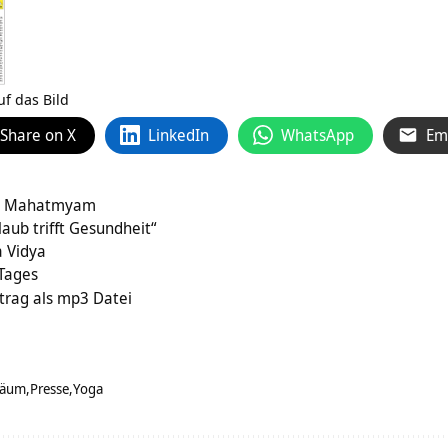
uf das Bild
Share on X
LinkedIn
WhatsApp
Em
ita Mahatmyam
ub trifft Gesundheit“
 Vidya
 Tages
rtrag als mp3 Datei
läum
Presse
Yoga