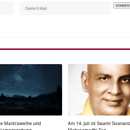
Alterna
ße Mantraweihe und
Am 14. Juli ist Swami Sivanan
e Namensgebung
Mahasamadhi Tag