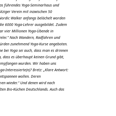
as führendes Yoga-Seminarhaus und
tziger Verein mit inzwischen 50
 Nordic Walker anfangs belächelt worden
 die 6000 Yoga-Lehrer ausgebildet. Zudem
ar vier Millionen Yoga-Übende in
ieler.“ Nach Wandern, Radfahren und
s würden zunehmend Yoga-Kurse angeboten.
e bei Yoga sei auch, dass man es drinnen
n, dass es überhaupt keinen Grund gibt,
n empfangen wurden. Wir haben uns
a-Interessierte(n)? Bretz: „Klare Antwort:
 entspannen wollen. Deren
mmen wieder.“ Und denen wird nach
ßten Bio-Küchen Deutschlands. Auch das