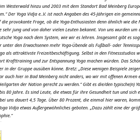
im Westerwald hinzu und 2003 mit dem Standort Bad Meinberg Europ
m.“ Der Yoga Vidja e..V. ist nach Angaben des 45-Jährigen ein gemeinnü
f die provokante Frage, ob die Yoga-Enthusiasten denn ähnlich wie die
rade sehr jung und von daher vielen Leuten bekannt. Von uns wurden um
utsche Yoga nach dem System, wie wir es lehren. Insgesamt gibt es sog
r unter den Erwachsenen mehr Yoga-Übende als Fußball- oder Tennissp
als attraktivste Freizeitbeschäftigung. Selbst in den Fitnessstudio
 dort Krafttraining und zur Entspannung Yoga machen würden. Das Schön
er in der Gruppe ausüben könne. Bretz: „Diese wenigen Beispiele zeige
war auch hier in Bad Meinberg nicht anders, wo wir mit offenen Arme
eilgarten der Nation gerecht zu werden.“ Gibt es die/den typische(n) Yog
 bis 80 Jahre. Es sind Leute, die etwas für ihre Gesundheit tun und sich
t bei uns dauert 4,5 Tage. Über 80 Prozent, die einmal hier waren, ko
oga Vidja etwas Außergewöhnliches geboten. „Dazu zählt eine der grö
ophie.“