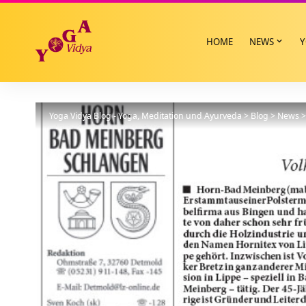
HOME
NEWS
Y
Yoga Vidya Blog - Yoga, Meditation und Ayurveda
>
Blog
>
News