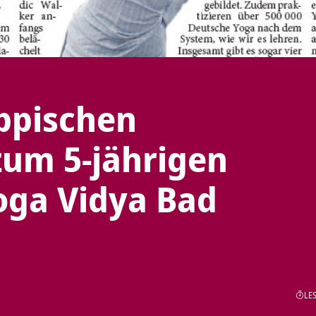
ippischen
zum 5-jährigen
oga Vidya Bad
LES