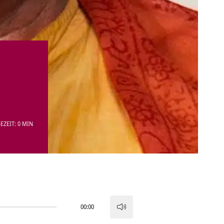
EZEIT: 0 MIN
00:00
Pfeiltasten