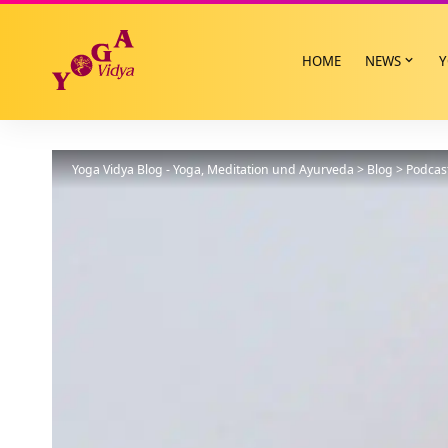
HOME
NEWS
Y
Yoga Vidya Blog - Yoga, Meditation und Ayurveda
>
Blog
>
Podcas