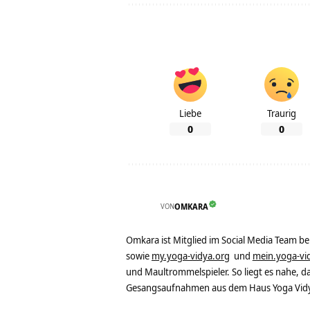
Liebe
Traurig
0
0
VON
OMKARA
Omkara ist Mitglied im Social Media Team b
sowie
my.yoga-vidya.org
und
mein.yoga-vi
und Maultrommelspieler. So liegt es nahe, 
Gesangsaufnahmen aus dem Haus Yoga Vidya