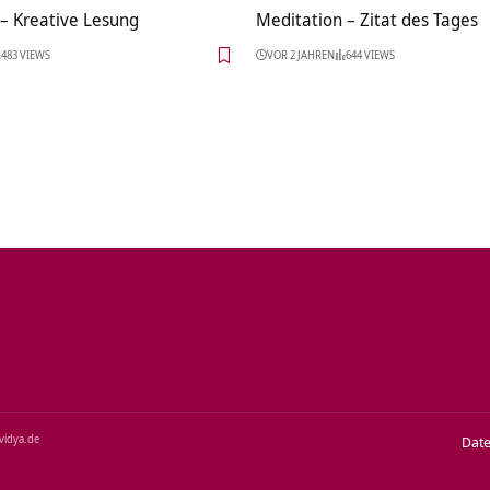
– Kreative Lesung
Meditation – Zitat des Tages
483 VIEWS
VOR 2 JAHREN
644 VIEWS
‑vidya.de
Dat