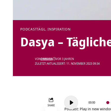
PODCAST
TÄGL. INSPIRATION
Dasya – Täglich
VON
OMKARA
VOR 3 JAHREN
ZULETZT AKTUALISIERT: 11. NOVEMBER 2023 09:34
Audio-
00:00
Player
SHARE
Podcast:
Play in new wind