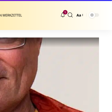
5
Aa
N MERKZETTEL
Größenänderung