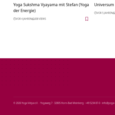
Yoga Sukshma Vyayama mit Stefan (Yoga
Universum 
der Energie)
VOR 5 JAHREN
VOR 4 JAHREN
838 VIEWS
© 2026 Yoga Vidya e.V. · Yogaweg 7 · 32805 Horn‑Bad Meinberg · +49 5234 87‑0 · info@yoga