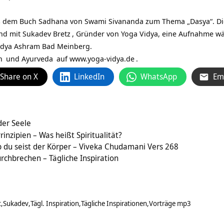
 dem Buch Sadhana von Swami Sivananda zum Thema „Dasya“. Dies 
und mit
Sukadev Bretz
, Gründer von Yoga Vidya, eine Aufnahme w
Vidya Ashram Bad Meinberg.
n
und
Ayurveda
auf
www.yoga-vidya.de
.
Share on X
LinkedIn
WhatsApp
Em
der Seele
rinzipien – Was heißt Spiritualität?
b du seist der Körper – Viveka Chudamani Vers 268
chbrechen – Tägliche Inspiration
t
Sukadev
Tägl. Inspiration
Tägliche Inspirationen
Vorträge mp3