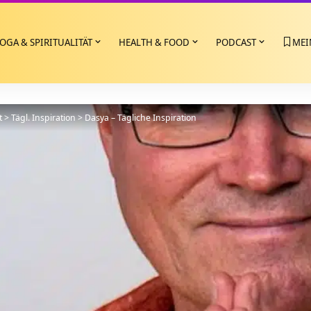
OGA & SPIRITUALITÄT
HEALTH & FOOD
PODCAST
MEI
t
>
Tägl. Inspiration
>
Dasya – Tägliche Inspiration