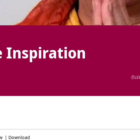
e Inspiration
LES
ow
|
Download