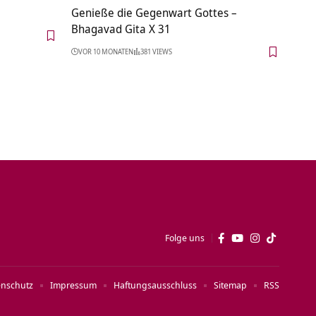
Genieße die Gegenwart Gottes –
Bhagavad Gita X 31
VOR 10 MONATEN
381 VIEWS
Folge uns
enschutz
Impressum
Haftungsausschluss
Sitemap
RSS