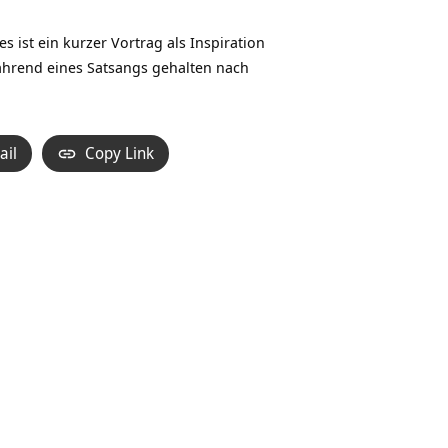
Hoch/Runter
benutzen,
ist ein kurzer Vortrag als Inspiration
um
ährend eines Satsangs gehalten nach
die
Lautstärke
zu
ail
Copy Link
regeln.