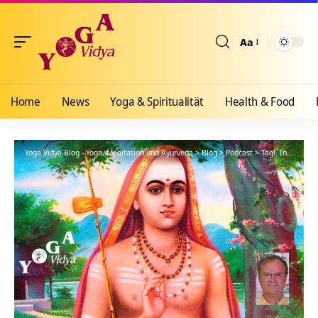
Aa
Größenänderun
Home
News
Yoga & Spiritualität
Health & Food
Yoga Vidya Blog - Yoga, Meditation und Ayurveda
>
Blog
>
Podcast
>
Tägl. Inspiration