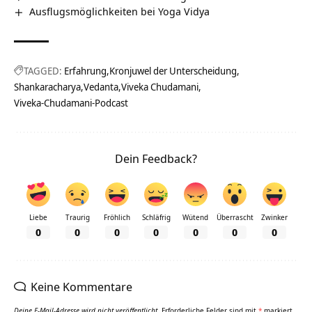
Ausflugsmöglichkeiten bei Yoga Vidya
TAGGED:
Erfahrung
Kronjuwel der Unterscheidung
Shankaracharya
Vedanta
Viveka Chudamani
Viveka-Chudamani-Podcast
Dein Feedback?
Liebe
Traurig
Fröhlich
Schläfrig
Wütend
Überrascht
Zwinker
0
0
0
0
0
0
0
Keine Kommentare
Deine E-Mail-Adresse wird nicht veröffentlicht.
Erforderliche Felder sind mit
*
markiert.