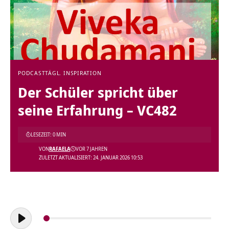
PODCAST
TÄGL. INSPIRATION
Der Schüler spricht über
seine Erfahrung – VC482
LESEZEIT: 0 MIN
VON
RAFAELA
VOR 7 JAHREN
ZULETZT AKTUALISIERT: 24. JANUAR 2026 10:53
Audio-
Player