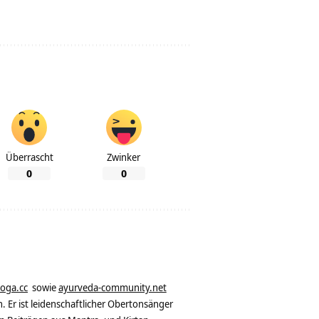
Überrascht
Zwinker
0
0
yoga.cc
sowie
ayurveda-community.net
. Er ist leidenschaftlicher Obertonsänger