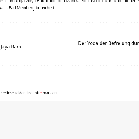
dass er im Yoga Vidya Hauptblog den Mantra Podcast fortführt und mit neue
 in Bad Meinberg bereichert.
Der Yoga der Befreiung du
 Jaya Ram
rderliche Felder sind mit
*
markiert.