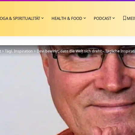
OGA & SPIRITUALITÄT
HEALTH & FOOD
PODCAST
MEI
t
>
Tägl. Inspiration
>
Devi bewirkt, dass die Welt sich dreht – Tägliche Inspirat