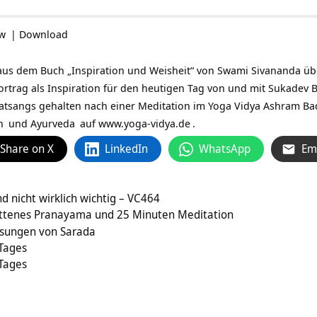
ow
|
Download
aus dem Buch „Inspiration und Weisheit“ von Swami Sivananda über
 Vortrag als Inspiration für den heutigen Tag von und mit
Sukadev B
tsangs gehalten nach einer Meditation im Yoga Vidya Ashram Ba
n
und
Ayurveda
auf
www.yoga-vidya.de
.
Share on X
LinkedIn
WhatsApp
Em
nd nicht wirklich wichtig – VC464
ittenes Pranayama und 25 Minuten Meditation
sungen von Sarada
 Tages
 Tages