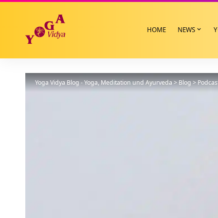
HOME
NEWS
Y
Yoga Vidya Blog - Yoga, Meditation und Ayurveda
>
Blog
>
Podcas