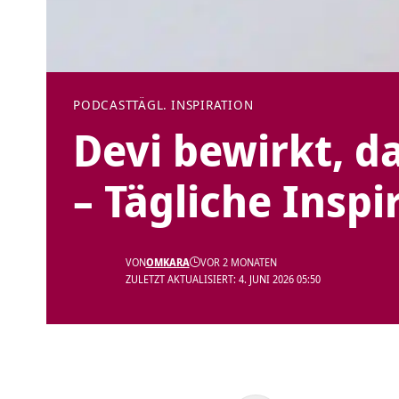
PODCAST
TÄGL. INSPIRATION
Devi bewirkt, da
– Tägliche Inspi
VON
OMKARA
VOR 2 MONATEN
ZULETZT AKTUALISIERT: 4. JUNI 2026 05:50