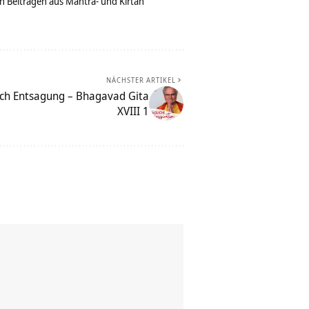
n Beiträgen aus Mantra- und Kirtan
NÄCHSTER ARTIKEL
rch Entsagung – Bhagavad Gita
XVIII 1