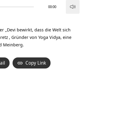
00:00
Pfeiltasten
Hoch/Runter
benutzen,
 „Devi bewirkt, dass die Welt sich
um
retz
, Gründer von Yoga Vidya, eine
die
d Meinberg.
Lautstärke
zu
ail
Copy Link
regeln.