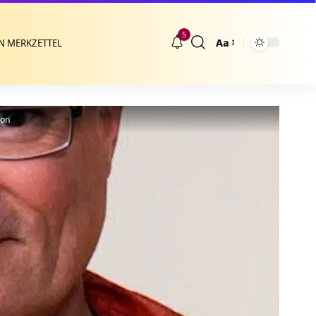
5
Aa
N MERKZETTEL
Größenänderung
ion