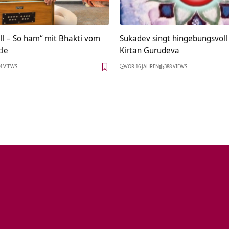
ll – So ham“ mit Bhakti vom
Sukadev singt hingebungsvoll
cle
Kirtan Gurudeva
4 VIEWS
VOR 16 JAHREN
388 VIEWS