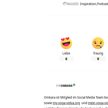
TAGGED:
Inspiration
Podcas
Liebe
Traurig
6
0
VON
OMKARA
Omkara ist Mitglied im Social Media Team b
sowie
my.yoga-vidya.org
und
mein.yoga-vi