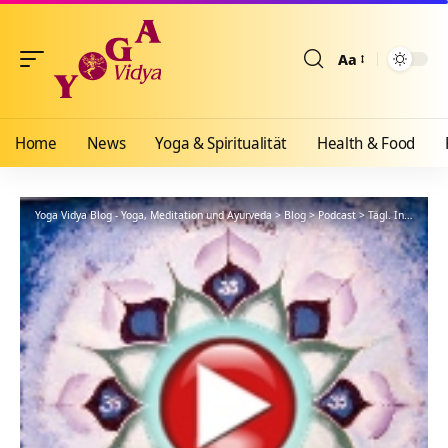
Aa
Größenänderun
Home
News
Yoga & Spiritualität
Health & Food
Yoga Vidya Blog - Yoga, Meditation und Ayurveda
>
Blog
>
Podcast
>
Tägl. Inspiration