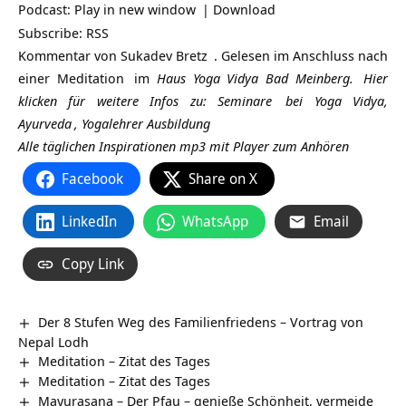
Podcast:
Play in new window
|
Download
Subscribe:
RSS
Kommentar von
Sukadev Bretz
. Gelesen im Anschluss nach
einer
Meditation
im
Haus Yoga Vidya Bad Meinberg.
Hier
klicken für weitere Infos zu:
Seminare
bei Yoga Vidya,
Ayurveda
,
Yogalehrer Ausbildung
Alle täglichen Inspirationen mp3 mit Player zum Anhören
Facebook
Share on X
LinkedIn
WhatsApp
Email
Copy Link
Der 8 Stufen Weg des Familienfriedens – Vortrag von
Nepal Lodh
Meditation – Zitat des Tages
Meditation – Zitat des Tages
Mayurasana – Der Pfau – genieße Schönheit, vermeide