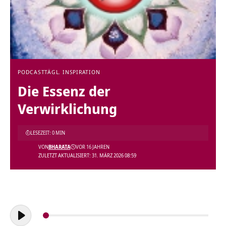
PODCAST
TÄGL. INSPIRATION
Die Essenz der
Verwirklichung
LESEZEIT: 0 MIN
VON
BHARATA
VOR 16 JAHREN
ZULETZT AKTUALISIERT: 31. MÄRZ 2026 08:59
Audio-
Player