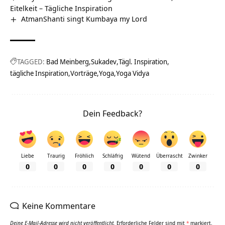
Eitelkeit – Tägliche Inspiration
AtmanShanti singt Kumbaya my Lord
TAGGED:
Bad Meinberg
Sukadev
Tägl. Inspiration
tägliche Inspiration
Vorträge
Yoga
Yoga Vidya
Dein Feedback?
Liebe
Traurig
Fröhlich
Schläfrig
Wütend
Überrascht
Zwinker
0
0
0
0
0
0
0
Keine Kommentare
Deine E-Mail-Adresse wird nicht veröffentlicht.
Erforderliche Felder sind mit
*
markiert.